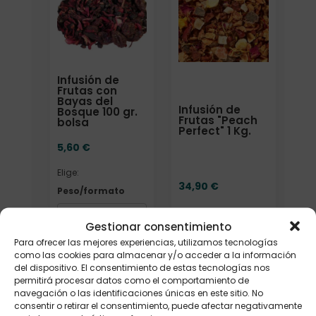
Infusión de
Frutas con
Bayas del
Infusión de
Bosque 100 gr.
Frutas "Peach
bolsa
Perfect" 1 Kg.
5,60
€
Elige:
34,90
€
Peso/formato
Gestionar consentimiento
Para ofrecer las mejores experiencias, utilizamos tecnologías
Añadir
Añadir
como las cookies para almacenar y/o acceder a la información
del dispositivo. El consentimiento de estas tecnologías nos
permitirá procesar datos como el comportamiento de
navegación o las identificaciones únicas en este sitio. No
consentir o retirar el consentimiento, puede afectar negativamente