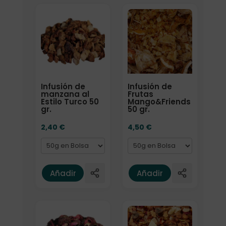
Formato
Formato
Infusión de
Infusión de
manzana al
Frutas
Estilo Turco 50
Mango&Friends
gr.
50 gr.
2,40
€
4,50
€
Añadir
Añadir
Elige: Peso/formato