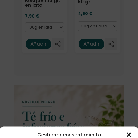
Bosque 100 gr.
50 gr.
en lata
4,50
€
7,90
€
Añadir
Añadir
Gestionar consentimiento