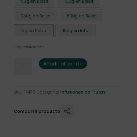
50g en Bolsa
100g en Bolsa
250g en Bolsa
500g en Bolsa
1kg en Bolsa
100g en lata
Hay existencias
Infusión de Frutas "Fruta del Dragón y Kiwi" 1 kg. cantidad
Añadir al carrito
SKU:
TM110
Categoría:
Infusiones de Frutas
Compartir producto