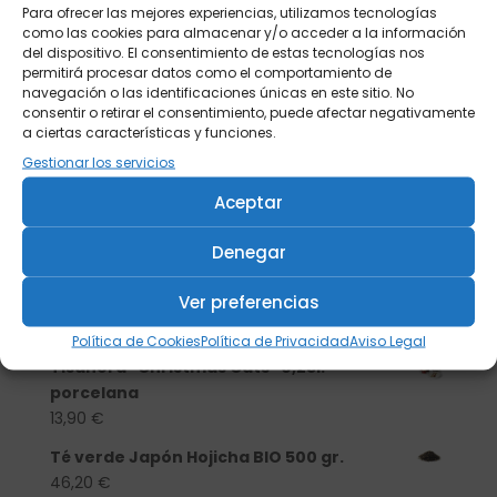
Para ofrecer las mejores experiencias, utilizamos tecnologías
como las cookies para almacenar y/o acceder a la información
del dispositivo. El consentimiento de estas tecnologías nos
permitirá procesar datos como el comportamiento de
navegación o las identificaciones únicas en este sitio. No
consentir o retirar el consentimiento, puede afectar negativamente
a ciertas características y funciones.
Gestionar los servicios
Aceptar
Denegar
Buscar
Ver preferencias
Productos
Política de Cookies
Política de Privacidad
Aviso Legal
Tisanera "Christmas Cats" 0,25l.
porcelana
13,90
€
Té verde Japón Hojicha BIO 500 gr.
46,20
€