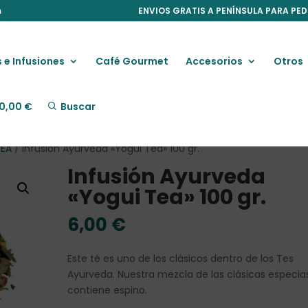
m
ENVIOS GRATIS A PENÍNSULA PARA PED
 e Infusiones
Café Gourmet
Accesorios
Otros
0,00
€
Buscar
TEA
/ Infusión Ayurveda «Yogui Tea» 100 gr.
Infusión Ayurveda
«Yogui Tea» 100 gr.
6,00
€
Este té es uno de los clásicos dentro de los Tes
Ayurveda. Nuestra mezcla de las clásicas especia
contiene espino.