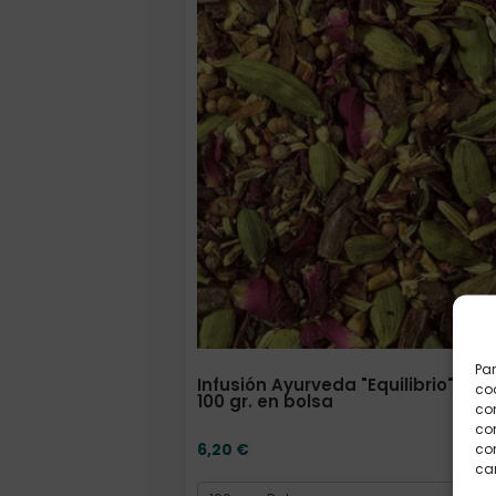
Par
Infusión Ayurveda "Equilibrio" Dos
coo
100 gr. en bolsa
co
com
6,20
€
con
car