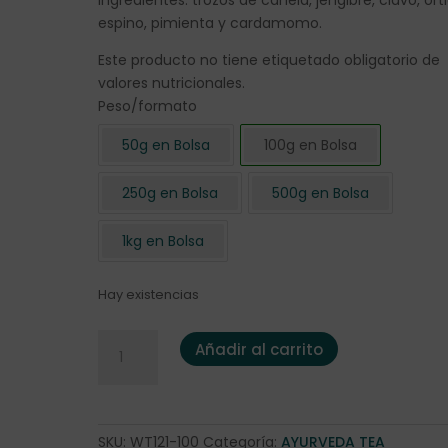
Ingredientes: trozos de canela, jengibre, clavo, ort
espino, pimienta y cardamomo.
Este producto no tiene etiquetado obligatorio de
valores nutricionales.
Peso/formato
50g en Bolsa
100g en Bolsa
250g en Bolsa
500g en Bolsa
1kg en Bolsa
Hay existencias
Infusión Ayurveda "Yogui Tea" 100 gr. cantidad
Añadir al carrito
SKU:
WT121-100
Categoría:
AYURVEDA TEA