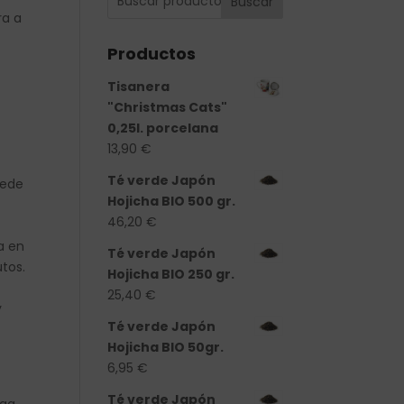
Buscar
ra a
Productos
Tisanera
"Christmas Cats"
0,25l. porcelana
13,90
€
Té verde Japón
uede
Hojicha BIO 500 gr.
46,20
€
a en
Té verde Japón
tos.
Hojicha BIO 250 gr.
25,40
€
y
Té verde Japón
Hojicha BIO 50gr.
6,95
€
Té verde Japón