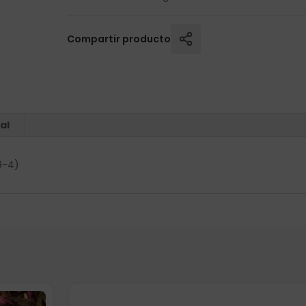
Compartir producto
al
9-4)
Elige: Peso/formato