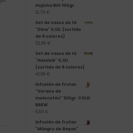
iga,
Hojicha BIO 100gr.
12,70
€
Set de vasos de té
"Dina" 0,12l. (surtido
de 6 colores)
32,95
€
Set de vasos de té
"Hassieb" 0,12l.
(surtido de 6 colores)
41,95
€
Infusión de frutas
"Verano de
melocotón" 100gr. COLD
BREW
6,50
€
Infusión de frutas
"Milagro de Bayas"