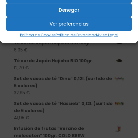
Té verde Japón Hojicha BIO 500 gr.
Denegar
46,20
€
Ver preferencias
Té verde Japón Hojicha BIO 250 gr.
25,40
€
Política de Cookies
Política de Privacidad
Aviso Legal
Té verde Japón Hojicha BIO 50gr.
6,95
€
Té verde Japón Hojicha BIO 100gr.
12,70
€
Set de vasos de té "Dina" 0,12l. (surtido de
6 colores)
32,95
€
Set de vasos de té "Hassieb" 0,12l. (surtido
de 6 colores)
41,95
€
Infusión de frutas "Verano de
melocotón" 100gr. COLD BREW