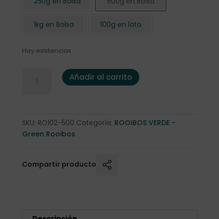
250g en Bolsa
500g en Bolsa
1kg en Bolsa
100g en lata
Hay existencias
Rooibos Verde Natural Cult. Orgánico 500 gr cantidad
Añadir al carrito
SKU:
RO102-500
Categoría:
ROOIBOS VERDE -
Green Rooibos
Compartir producto
Descripción