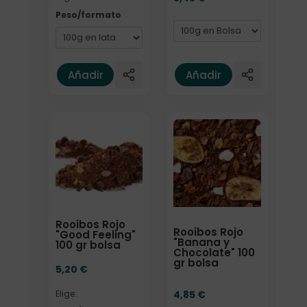
Peso/formato
Añadir
Añadir
Elige: Peso/formato
Formato
Rooibos Rojo
Rooibos Rojo
"Good Feeling"
"Banana y
100 gr bolsa
Chocolate" 100
gr bolsa
5,20
€
4,85
€
Elige: