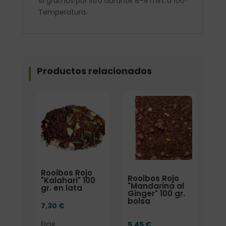
15 gramos por litro durante 8-9 min. a 100º
Temperatura.
Productos relacionados
Elige: Peso/formato
Formato
Rooibos Rojo
Rooibos Rojo
"Kalahari" 100
"Mandarina al
gr. en lata
Ginger" 100 gr.
bolsa
7,30
€
5,45
€
Elige: