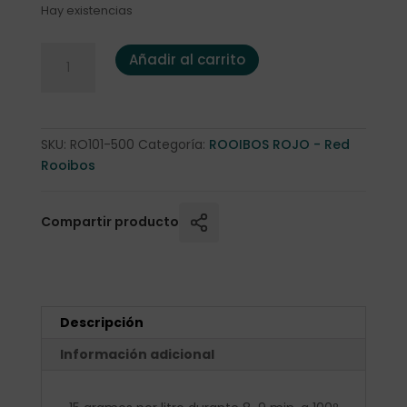
Hay existencias
Rooibos Rojo Natural Cult. Org. 500 gr cantidad
Añadir al carrito
SKU:
RO101-500
Categoría:
ROOIBOS ROJO - Red
Rooibos
Compartir producto
Descripción
Información adicional