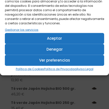
como las cookies para almacenar y/o acceder a la información
del dispositivo. El consentimiento de estas tecnologías nos
permitirá procesar datos como el comportamiento de
navegación o las identificaciones únicas en este sitio. No
consentir o retirar el consentimiento, puede afectar negativamente
a ciertas características y funciones.
Gestionar los servicios
Aceptar
Buscar
Denegar
Productos
Ver preferencias
Tisanera "Christmas Cats" 0,25l.
Política de Cookies
Política de Privacidad
Aviso Legal
porcelana
13,90
€
Té verde Japón Hojicha BIO 500 gr.
46,20
€
Té verde Japón Hojicha BIO 250 gr.
25,40
€