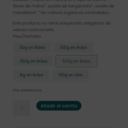
flores de malva*, aceite de bergamota*, aceite de
mandarina*, *de cultivos orgánicos controlados.
Este producto no tiene etiquetado obligatorio de
valores nutricionales.
Peso/formato
50g en Bolsa
100g en Bolsa
250g en Bolsa
500g en Bolsa
1kg en Bolsa
100g en lata
Hay existencias
Rooibos Rojo "Earl Grey" BIO 500 gr cantidad
Añadir al carrito