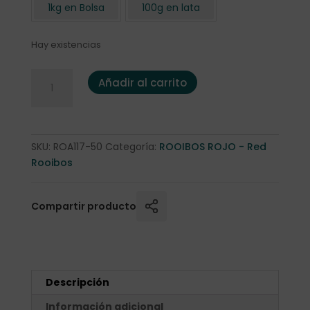
1kg en Bolsa
100g en lata
Hay existencias
Rooibos "Chai" 50 gr. cantidad
Añadir al carrito
SKU:
ROA117-50
Categoría:
ROOIBOS ROJO - Red
Rooibos
Compartir producto
Descripción
Información adicional