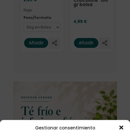
Chocolate" 100
gr bolsa
Elige:
Peso/formato
4,85
€
Añadir
Añadir
Gestionar consentimiento