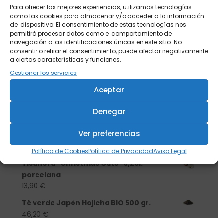
Para ofrecer las mejores experiencias, utilizamos tecnologías
como las cookies para almacenar y/o acceder a la información
del dispositivo. El consentimiento de estas tecnologías nos
permitirá procesar datos como el comportamiento de
navegación o las identificaciones únicas en este sitio. No
consentir o retirar el consentimiento, puede afectar negativamente
a ciertas características y funciones.
Gestionar los servicios
Aceptar
Denegar
Buscar
Ver preferencias
Productos
Política de Cookies
Política de Privacidad
Aviso Legal
Tisanera "Christmas Cats" 0,25l.
porcelana
13,90
€
Té verde Japón Hojicha BIO 500 gr.
46,20
€