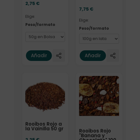
2,75
€
7,75
€
Elige:
Elige:
Peso/formato
Peso/formato
Añadir
Añadir
Elige: Peso/formato
Rooibos Rojo a
la Vainilla 50 gr
Rooibos Rojo
"Banana y
2,25
€