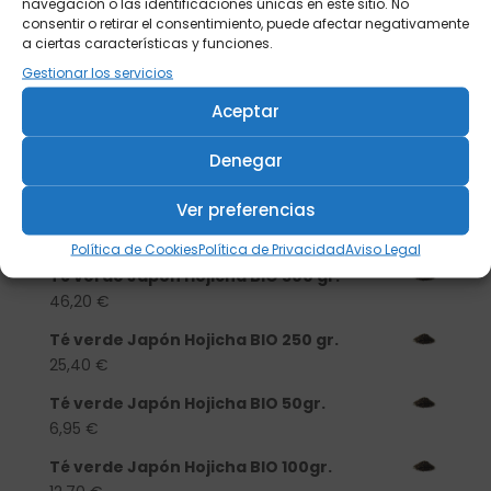
navegación o las identificaciones únicas en este sitio. No
consentir o retirar el consentimiento, puede afectar negativamente
a ciertas características y funciones.
Gestionar los servicios
Buscar
Aceptar
Productos
Denegar
Tisanera "Christmas Cats" 0,25l.
Ver preferencias
porcelana
13,90
€
Política de Cookies
Política de Privacidad
Aviso Legal
Té verde Japón Hojicha BIO 500 gr.
46,20
€
Té verde Japón Hojicha BIO 250 gr.
25,40
€
Té verde Japón Hojicha BIO 50gr.
6,95
€
Té verde Japón Hojicha BIO 100gr.