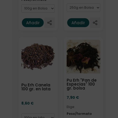
Añadir
Añadir
Formato
Elige: Peso/formato
Pu Erh "Pan de
Especias" 100
Pu Erh Canela
gr. bolsa
100 gr. en lata
7,90
€
8,60
€
Elige:
Peso/formato