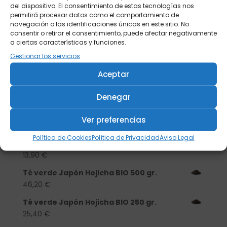
del dispositivo. El consentimiento de estas tecnologías nos
permitirá procesar datos como el comportamiento de
navegación o las identificaciones únicas en este sitio. No
consentir o retirar el consentimiento, puede afectar negativamente
a ciertas características y funciones.
Gestionar los servicios
Aceptar
Buscar
Denegar
Productos
Ver preferencias
Tisanera "Christmas Cats" 0,25l.
Política de Cookies
Política de Privacidad
Aviso Legal
porcelana
13,90
€
Té verde Japón Hojicha BIO 500 gr.
46,20
€
Té verde Japón Hojicha BIO 250 gr.
25,40
€