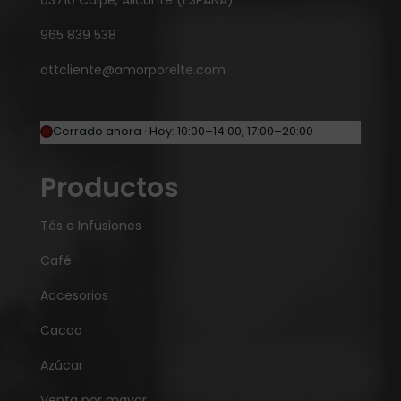
03710 Calpe, Alicante (ESPAÑA)
965 839 538
attcliente@amorporelte.com
Cerrado ahora · Hoy: 10:00–14:00, 17:00–20:00
Productos
Tés e Infusiones
Café
Accesorios
Cacao
Azúcar
Venta por mayor