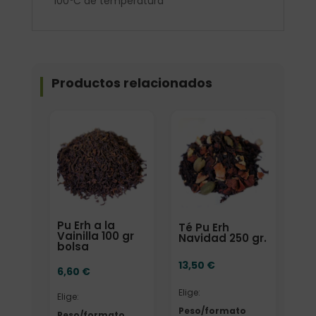
100ºC de temperatura
Productos relacionados
Elige: Peso/formato
Elige: Peso/formato
Pu Erh a la
Té Pu Erh
Vainilla 100 gr
Navidad 250 gr.
bolsa
13,50
€
6,60
€
Elige:
Elige:
Peso/formato
Peso/formato