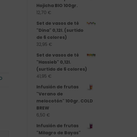
Hojicha BIO 100gr.
12,70
€
Set de vasos de té
"Dina" 0,12l. (surtido
de 6 colores)
32,95
€
Set de vasos de té
"Hassieb" 0,12l.
(surtido de 6 colores)
41,95
€
O
Infusión de frutas
"Verano de
melocotón" 100gr. COLD
BREW
6,50
€
Infusión de frutas
"Milagro de Bayas"