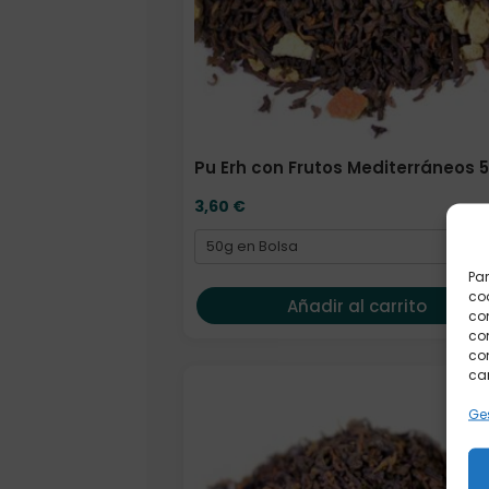
Pu Erh con Frutos Mediterráneos 5
3,60
€
Par
coo
Añadir al carrito
co
com
con
car
Elige: Peso/formato
Ges