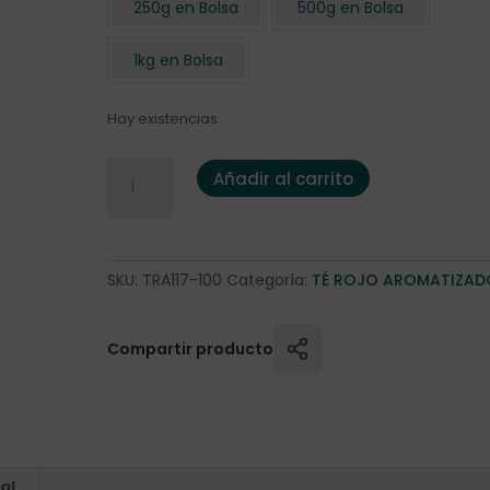
250g en Bolsa
500g en Bolsa
1kg en Bolsa
Hay existencias
Pu Erh Chai 100 gr. cantidad
Añadir al carrito
SKU:
TRA117-100
Categoría:
TÉ ROJO AROMATIZAD
Compartir producto
al