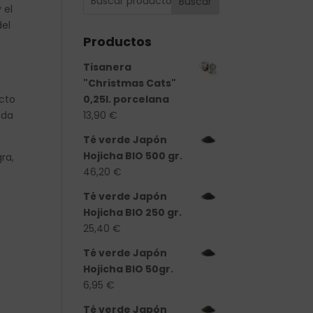
Buscar
 el
del
Productos
Tisanera
"Christmas Cats"
ecto
0,25l. porcelana
ida
13,90
€
Té verde Japón
Hojicha BIO 500 gr.
ra,
46,20
€
Té verde Japón
Hojicha BIO 250 gr.
25,40
€
Té verde Japón
Hojicha BIO 50gr.
6,95
€
Té verde Japón