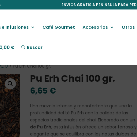
m
ENVIOS GRATIS A PENÍNSULA PARA PED
 e Infusiones
Café Gourmet
Accesorios
Otros
0,00
€
Buscar
ZADO
/ Pu Erh Chai 100 gr.
Pu Erh Chai 100 gr.
6,65
€
Una mezcla intensa y reconfortante que une la
profundidad del té Pu Erh con la calidez de las
especias tradicionales del chai. Elaborado con un
de Pu Erh
, esta infusión ofrece un sabor terroso y
elegante que se equilibra con las notas dulces de 