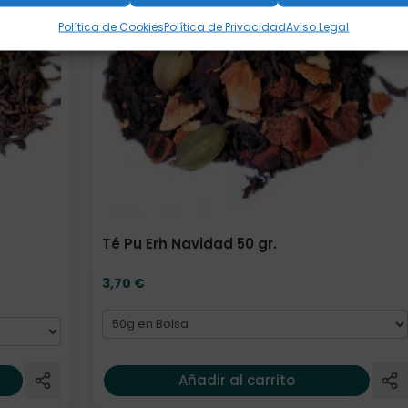
Política de Cookies
Política de Privacidad
Aviso Legal
Té Pu Erh Navidad 50 gr.
3,70
€
Añadir al carrito