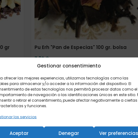
0 gr
Pu Erh "Pan de Especias" 100 gr. bolsa
7,90
€
Gestionar consentimiento
a ofrecer las mejores experiencias, utilizamos tecnologías como las
kies para almacenar y/o acceder a la información del dispositivo. El
Añadir al carrito
nsentimiento de estas tecnologías nos permitirá procesar datos como el
portamiento de navegación o las identificaciones únicas en este sitio.
sentir o retirar el consentimiento, puede afectar negativamente a ciertas
acterísticas y funciones.
Formato
tionar los servicios
Aceptar
Denegar
Ver preferencia