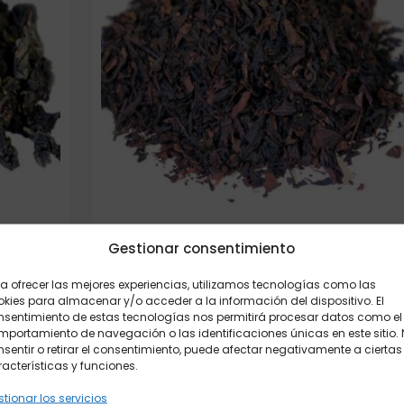
Gestionar consentimiento
Té Oolong Formosa 100 gr.
7,10
€
a ofrecer las mejores experiencias, utilizamos tecnologías como las
kies para almacenar y/o acceder a la información del dispositivo. El
Elige:
Peso/formato
nsentimiento de estas tecnologías nos permitirá procesar datos como el
portamiento de navegación o las identificaciones únicas en este sitio.
sentir o retirar el consentimiento, puede afectar negativamente a ciertas
acterísticas y funciones.
Añadir al carrito
tionar los servicios