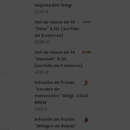
Hojicha BIO 100gr.
12,70
€
Set de vasos de té
"Dina" 0,12l. (surtido
de 6 colores)
32,95
€
Set de vasos de té
"Hassieb" 0,12l.
(surtido de 6 colores)
41,95
€
Infusión de frutas
"Verano de
melocotón" 100gr. COLD
BREW
6,50
€
Infusión de frutas
"Milagro de Bayas"