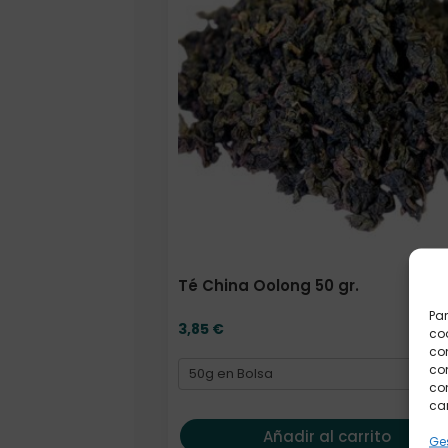
Té China Oolong 50 gr.
Par
3,85
€
coo
co
com
con
car
Añadir al carrito
Ges