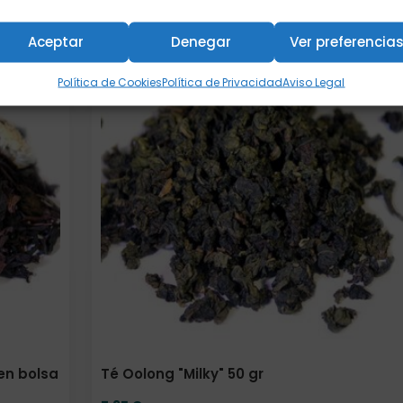
Aceptar
Denegar
Ver preferencia
Formato
Política de Cookies
Política de Privacidad
Aviso Legal
 en bolsa
Té Oolong "Milky" 50 gr