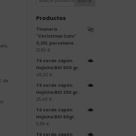
Buscar
Productos
Tisanera
"Christmas Cats"
0,25l. porcelana
ela,
13,90
€
Té verde Japón
Hojicha BIO 500 gr.
46,20
€
ºC de
Té verde Japón
Hojicha BIO 250 gr.
25,40
€
es
Té verde Japón
Hojicha BIO 50gr.
6,95
€
Té verde Japón