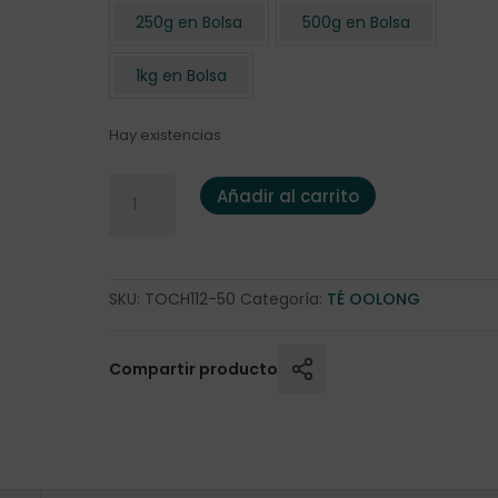
250g en Bolsa
500g en Bolsa
1kg en Bolsa
Hay existencias
Oolong "Spicy" 50 gr. cantidad
Añadir al carrito
SKU:
TOCH112-50
Categoría:
TÉ OOLONG
Compartir producto