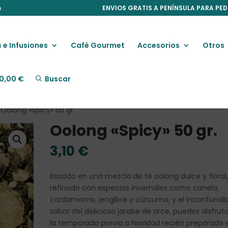
m
ENVIOS GRATIS A PENÍNSULA PARA PED
 e Infusiones
Café Gourmet
Accesorios
Otros
0,00
€
Buscar
 Oolong «Spicy» 50 gr.
Oolong «Spicy» 50 gr.
3,10
€
Basado en una mezcla de té oolong dulce y floral
refinado con especias invernales como canela,
cardamomo, jengibre y cúrcuma, y ​​el inconfundib
sabor del delicioso jarabe de arce, puedes disfrut
la temporada previa a Navidad recién preparado 