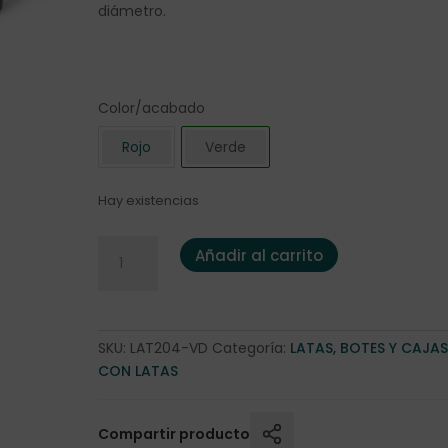
diámetro.
Color/acabado
Rojo
Verde
Hay existencias
Lata redonda "Akashi" 150gr. Pino cantidad
Añadir al carrito
SKU:
LAT204-VD
Categoría:
LATAS, BOTES Y CAJA
CON LATAS
Compartir producto