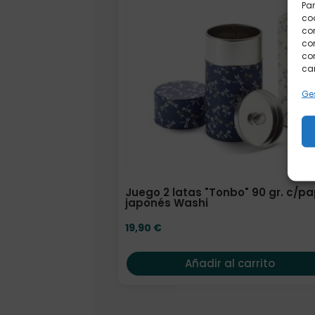
Par
coo
co
com
con
car
Ges
Juego 2 latas "Tonbo" 90 gr. c/pa
japonés Washi
19,90
€
Añadir al carrito