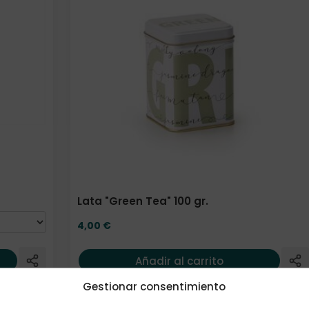
Lata "Green Tea" 100 gr.
4,00
€
Añadir al carrito
Gestionar consentimiento