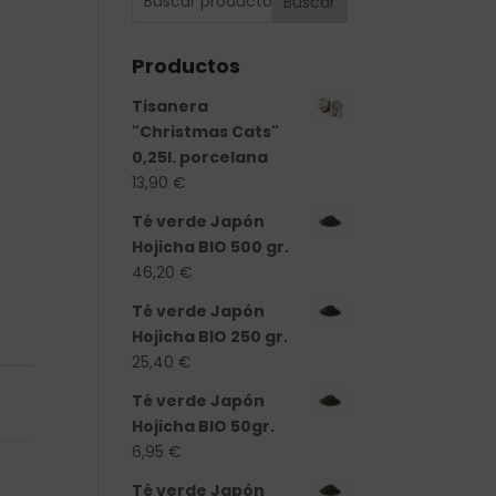
Buscar
Productos
Tisanera
"Christmas Cats"
0,25l. porcelana
13,90
€
Té verde Japón
Hojicha BIO 500 gr.
46,20
€
Té verde Japón
Hojicha BIO 250 gr.
25,40
€
S
Té verde Japón
Hojicha BIO 50gr.
6,95
€
Té verde Japón