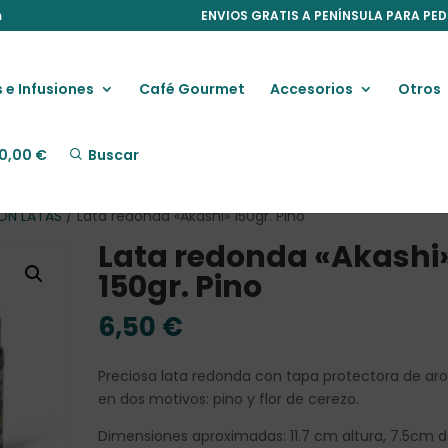
m
ENVIOS GRATIS A PENÍNSULA PARA PED
 e Infusiones
Café Gourmet
Accesorios
Otros
0,00
€
Buscar
CON LATAS
/ Lata redonda «Akashi» 150gr. Pino
Lata redonda «Akashi
150gr. Pino
6,50
€
Preciosa lata redonda con tapa protectora de a
en dos motivos: pino y flor de cerezo.
Dimensiones aproximadas: 11.7 cm altura, 7.5cm 