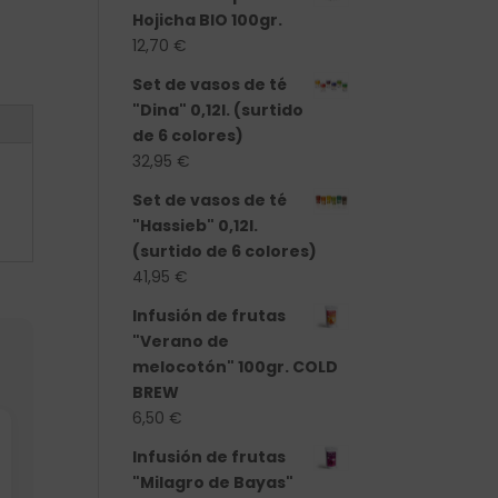
Hojicha BIO 100gr.
12,70
€
Set de vasos de té
"Dina" 0,12l. (surtido
de 6 colores)
32,95
€
Set de vasos de té
"Hassieb" 0,12l.
(surtido de 6 colores)
41,95
€
Infusión de frutas
"Verano de
melocotón" 100gr. COLD
BREW
6,50
€
Infusión de frutas
"Milagro de Bayas"