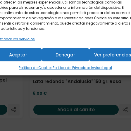
a ofrecer las mejores experiencias, utilizamos tecnologías como las
kies para almacenar y/o acceder a la información del dispositivo. El
nsentimiento de estas tecnologías nos permitirá procesar datos como el
portamiento de navegación o las identificaciones únicas en este sitio.
sentir o retirar el consentimiento, puede afectar negativamente a ciertas
acterísticas y funciones.
tionar los servicios
Aceptar
Denegar
Ver preferencia
Política de Cookies
Política de Privacidad
Aviso Legal
pel
Lata redonda "Andalusia" 150 gr. Rosa
6,00
€
Añadir al carrito