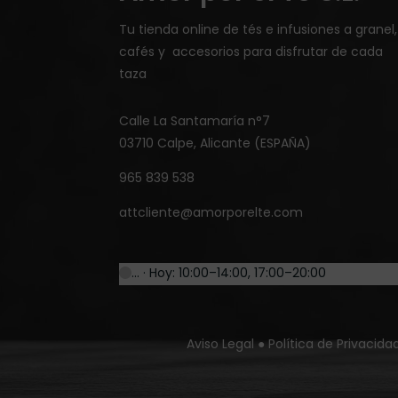
Tu tienda online de tés e infusiones a granel,
cafés y accesorios para disfrutar de cada
taza
Calle La Santamaría n°7
03710 Calpe, Alicante (ESPAÑA)
965 839 538
attcliente@amorporelte.com
… · Hoy: 10:00–14:00, 17:00–20:00
Aviso Legal
●
Política de Privacida