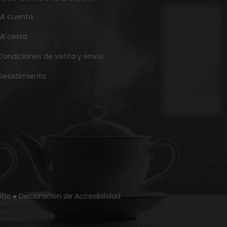
Mi cuenta
Mi cesta
Condiciones de venta y envío
Desistimiento
itio
●
Declaración de Accesibilidad