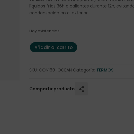
líquidos fríos 36h o calientes durante 12h, evitando
condensación en el exterior.
Hay existencias
Jarra termo Runbott "Jug" 1,5l. Ocean cantidad
Añadir al carrito
SKU:
CON160-OCEAN
Categoría:
TERMOS
Compartir producto