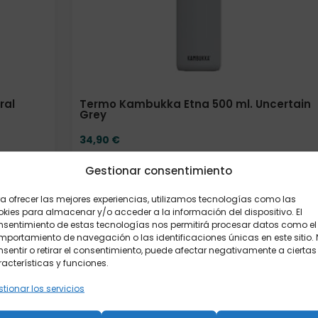
ral
Termo Kambukka Etna 500 ml. Uncertain
Grey
34,90
€
Elige:
Color/acabado
Gestionar consentimiento
a ofrecer las mejores experiencias, utilizamos tecnologías como las
kies para almacenar y/o acceder a la información del dispositivo. El
nsentimiento de estas tecnologías nos permitirá procesar datos como el
Añadir al carrito
portamiento de navegación o las identificaciones únicas en este sitio.
sentir o retirar el consentimiento, puede afectar negativamente a ciertas
acterísticas y funciones.
tionar los servicios