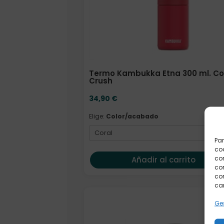
Termo Kambukka Etna 300 ml. Co
Crush
34,90
€
Elige:
Color/acabado
Par
coo
co
Añadir al carrito
com
con
car
Elige: Color/acabado
Ges