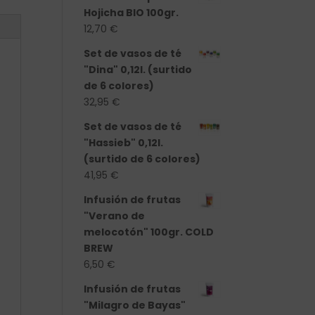
Hojicha BIO 100gr.
12,70
€
Set de vasos de té
"Dina" 0,12l. (surtido
de 6 colores)
32,95
€
Set de vasos de té
"Hassieb" 0,12l.
(surtido de 6 colores)
41,95
€
Infusión de frutas
"Verano de
melocotón" 100gr. COLD
BREW
6,50
€
Infusión de frutas
"Milagro de Bayas"