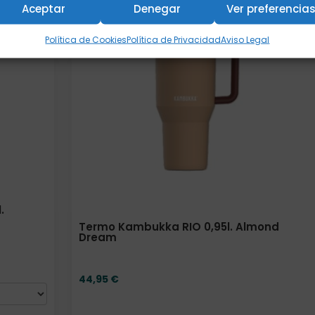
Aceptar
Denegar
Ver preferencia
Política de Cookies
Política de Privacidad
Aviso Legal
.
Termo Kambukka RIO 0,95l. Almond
Dream
44,95
€