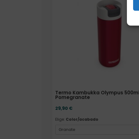
Termo Kambukka Olympus 500ml
Pomegranate
29,90
€
Elige:
Color/acabado