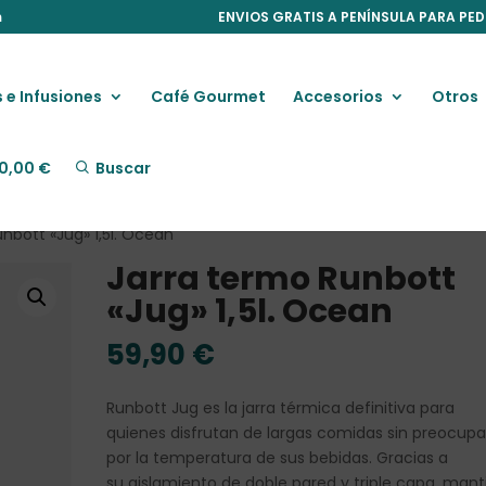
m
ENVIOS GRATIS A PENÍNSULA PARA PED
 e Infusiones
Café Gourmet
Accesorios
Otros
0,00
€
Buscar
nbott «Jug» 1,5l. Ocean
Jarra termo Runbott
«Jug» 1,5l. Ocean
59,90
€
Runbott Jug es la jarra térmica definitiva para
quienes disfrutan de largas comidas sin preocupa
por la temperatura de sus bebidas. Gracias a
su aislamiento de doble pared y triple capa, man