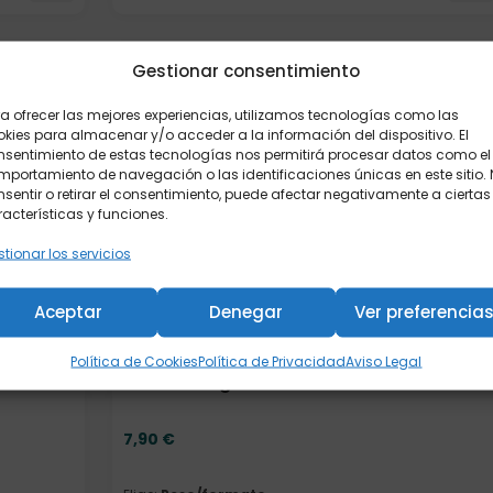
Elige: Peso/formato
Gestionar consentimiento
a ofrecer las mejores experiencias, utilizamos tecnologías como las
kies para almacenar y/o acceder a la información del dispositivo. El
nsentimiento de estas tecnologías nos permitirá procesar datos como el
portamiento de navegación o las identificaciones únicas en este sitio.
sentir o retirar el consentimiento, puede afectar negativamente a ciertas
acterísticas y funciones.
tionar los servicios
Aceptar
Denegar
Ver preferencia
Política de Cookies
Política de Privacidad
Aviso Legal
Melisa 250 gr.
7,90
€