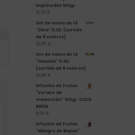
Hojicha BIO 100gr.
12,70
€
Set de vasos de té
"Dina" 0,12l. (surtido
de 6 colores)
32,95
€
Set de vasos de té
"Hassieb" 0,12l.
(surtido de 6 colores)
41,95
€
Infusión de frutas
"Verano de
melocotón" 100gr. COLD
BREW
6,50
€
Infusión de frutas
"Milagro de Bayas"