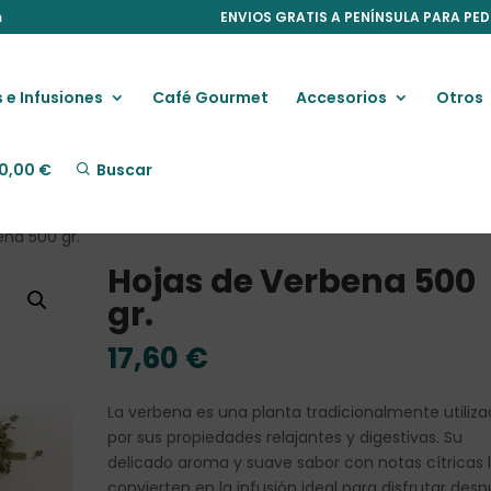
m
ENVIOS GRATIS A PENÍNSULA PARA PED
 e Infusiones
Café Gourmet
Accesorios
Otros
0,00
€
Buscar
ena 500 gr.
Hojas de Verbena 500
gr.
17,60
€
La verbena es una planta tradicionalmente utiliz
por sus propiedades relajantes y digestivas. Su
delicado aroma y suave sabor con notas cítricas 
convierten en la infusión ideal para disfrutar des