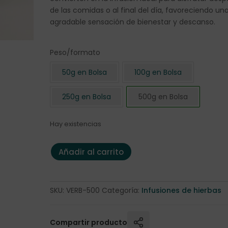
de las comidas o al final del día, favoreciendo un
agradable sensación de bienestar y descanso.
Peso/formato
50g en Bolsa
100g en Bolsa
250g en Bolsa
500g en Bolsa
Hay existencias
Hojas de Verbena 500 gr. cantidad
Añadir al carrito
SKU:
VERB-500
Categoría:
Infusiones de hierbas
Compartir producto