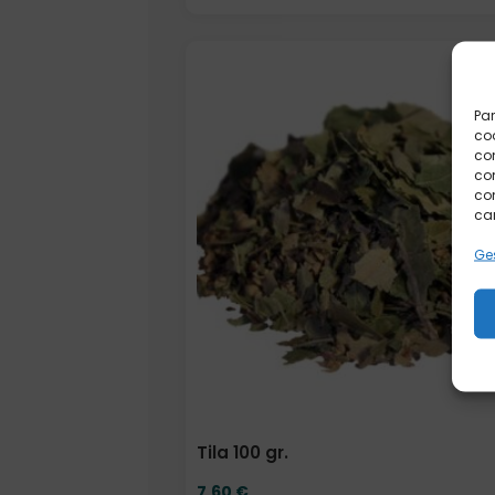
Elige: Peso/formato
Par
coo
co
com
con
car
Ges
Tila 100 gr.
7,60
€