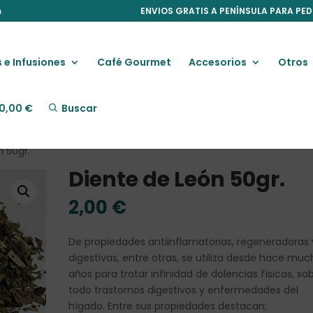
m
ENVIOS GRATIS A PENÍNSULA PARA PED
 e Infusiones
Café Gourmet
Accesorios
Otros
0,00
€
Buscar
n 50gr.
Diente de León 50gr.
2,00
€
De propiedades antiinflamatorias, regeneradoras 
digestivas, entre otras, se utiliza desde hace mu
años para tratar infinidad de dolencias físicas, so
todo trastornos digestivos y enfermedades del
hígado. Entre sus propiedades destacan: