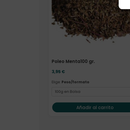
Poleo Menta100 gr.
3,95
€
Elige:
Peso/formato
Añadir al carrito