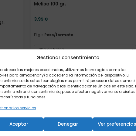
Melisa 100 gr.
3,95
€
r.
Elige:
Peso/formato
Gestionar consentimiento
a ofrecer las mejores experiencias, utilizamos tecnologías como las
Añadir al carrito
kies para almacenar y/o acceder a la información del dispositivo. El
nsentimiento de estas tecnologías nos permitirá procesar datos como el
portamiento de navegación o las identificaciones únicas en este sitio.
sentir o retirar el consentimiento, puede afectar negativamente a ciertas
Elige: Peso/formato
acterísticas y funciones.
tionar los servicios
Aceptar
Denegar
Ver preferencia