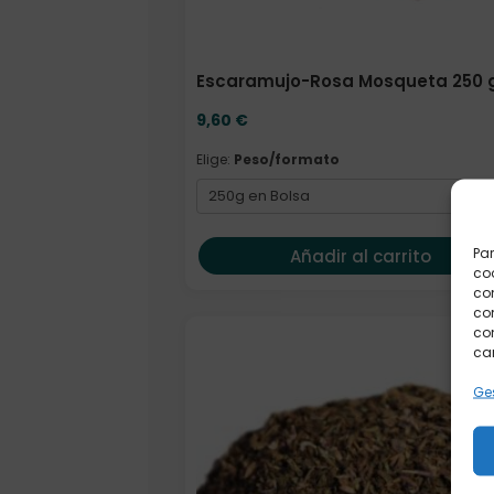
Escaramujo-Rosa Mosqueta 250 g
9,60
€
Elige:
Peso/formato
Par
Añadir al carrito
coo
co
com
con
Elige: Peso/formato
car
Ges