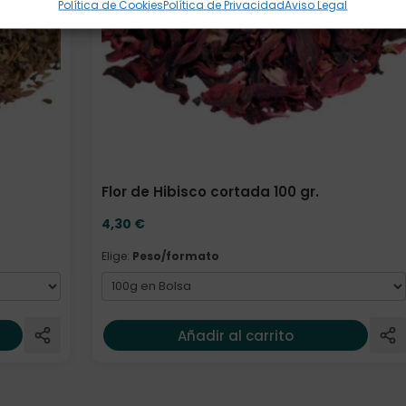
Política de Cookies
Política de Privacidad
Aviso Legal
Flor de Hibisco cortada 100 gr.
4,30
€
Elige:
Peso/formato
Añadir al carrito