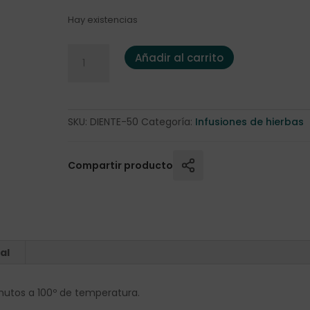
Hay existencias
Diente de León 50gr. cantidad
Añadir al carrito
SKU:
DIENTE-50
Categoría:
Infusiones de hierbas
Compartir producto
al
minutos a 100º de temperatura.