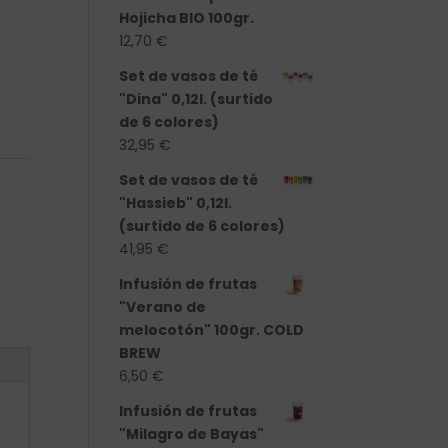
Hojicha BIO 100gr.
12,70
€
Set de vasos de té
"Dina" 0,12l. (surtido
de 6 colores)
32,95
€
Set de vasos de té
"Hassieb" 0,12l.
(surtido de 6 colores)
41,95
€
Infusión de frutas
"Verano de
melocotón" 100gr. COLD
BREW
6,50
€
Infusión de frutas
"Milagro de Bayas"