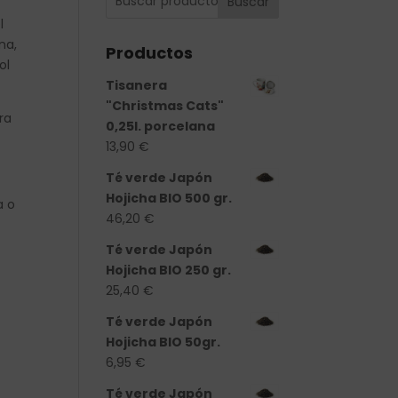
Buscar
l
na,
Productos
ol
Tisanera
"Christmas Cats"
ra
0,25l. porcelana
13,90
€
Té verde Japón
Hojicha BIO 500 gr.
a o
46,20
€
Té verde Japón
Hojicha BIO 250 gr.
25,40
€
Té verde Japón
Hojicha BIO 50gr.
6,95
€
Té verde Japón