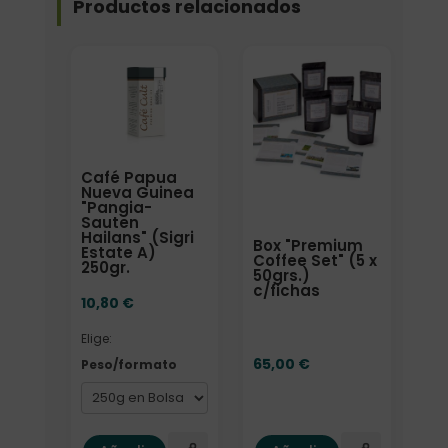
Productos relacionados
Elige: Peso/formato
Café Papua
Nueva Guinea
"Pangia-
Sauten
Hailans" (Sigri
Box "Premium
Estate A)
Coffee Set" (5 x
250gr.
50grs.)
c/fichas
10,80
€
Elige:
65,00
€
Peso/formato