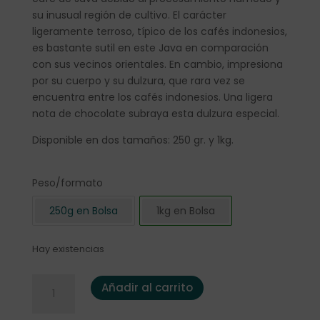
su inusual región de cultivo. El carácter
ligeramente terroso, típico de los cafés indonesios,
es bastante sutil en este Java en comparación
con sus vecinos orientales. En cambio, impresiona
por su cuerpo y su dulzura, que rara vez se
encuentra entre los cafés indonesios. Una ligera
nota de chocolate subraya esta dulzura especial.
Disponible en dos tamaños: 250 gr. y 1kg.
Peso/formato
250g en Bolsa
1kg en Bolsa
Hay existencias
Café Indonesia "West Blue Java" 1kg. cantidad
Añadir al carrito