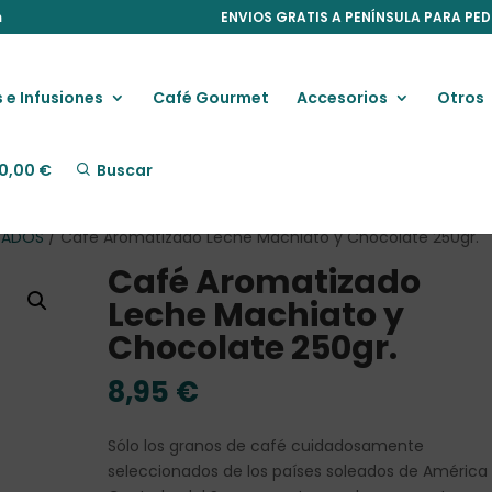
m
ENVIOS GRATIS A PENÍNSULA PARA PED
 e Infusiones
Café Gourmet
Accesorios
Otros
0,00
€
Buscar
ZADOS
/ Café Aromatizado Leche Machiato y Chocolate 250gr.
Café Aromatizado
Leche Machiato y
Chocolate 250gr.
8,95
€
Sólo los granos de café cuidadosamente
seleccionados de los países soleados de América