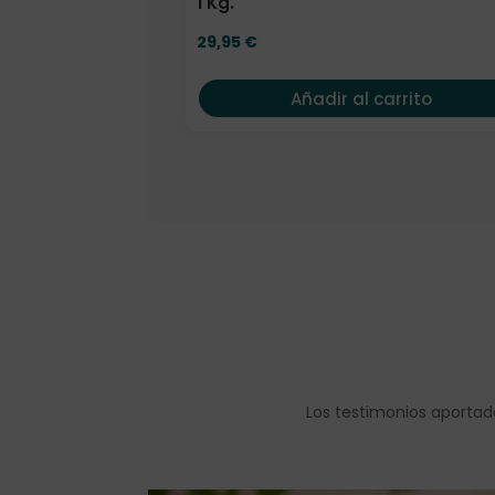
1 Kg.
29,95
€
Añadir al carrito
Los testimonios aportad