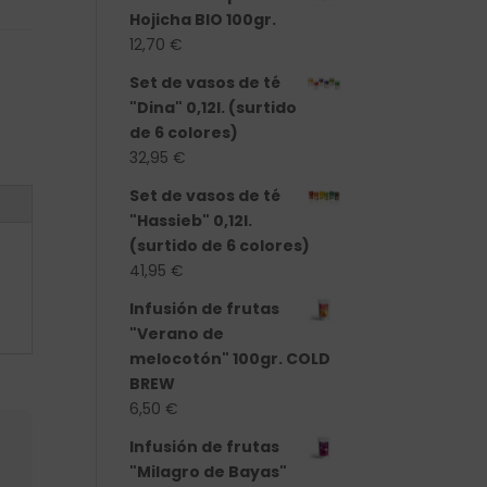
Hojicha BIO 100gr.
12,70
€
Set de vasos de té
"Dina" 0,12l. (surtido
de 6 colores)
32,95
€
Set de vasos de té
"Hassieb" 0,12l.
(surtido de 6 colores)
41,95
€
Infusión de frutas
"Verano de
melocotón" 100gr. COLD
BREW
6,50
€
Infusión de frutas
"Milagro de Bayas"