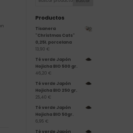
Buscar
Productos
on
Tisanera
"Christmas Cats"
0,25l. porcelana
13,90
€
Té verde Japón
Hojicha BIO 500 gr.
46,20
€
Té verde Japón
Hojicha BIO 250 gr.
25,40
€
0gr. cantidad
Té verde Japón
Hojicha BIO 50gr.
6,95
€
Té verde Japón