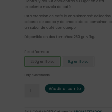
Central y del Sur encuentran su lugar en esta
excelente mezcla de café.
Esta creación de café le entusiasmará: delicados
sabores de cacao y de chocolate se combinan c
un sabor de café con cuerpo.
Disponible en dos tamaños: 250 gr. y 1kg.
Peso/formato
250g en Bolsa
1kg en Bolsa
Hay existencias
Café Aromatizado Leche Machiato y Chocolate 25
Añadir al carrito
SKU:
CGALM-250
Categoría:
AROMATIZADOS