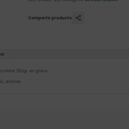
Compartir producto
al
colate 250gr. en grano.
a), aromas.