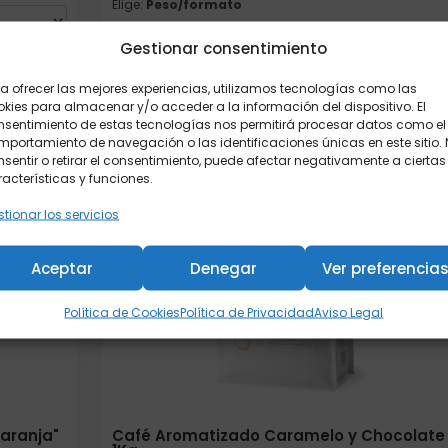
Elige:
Peso/formato
Gestionar consentimiento
a ofrecer las mejores experiencias, utilizamos tecnologías como las
Añadir al carrito
kies para almacenar y/o acceder a la información del dispositivo. El
nsentimiento de estas tecnologías nos permitirá procesar datos como el
portamiento de navegación o las identificaciones únicas en este sitio.
sentir o retirar el consentimiento, puede afectar negativamente a ciertas
acterísticas y funciones.
tionar los servicios
Aceptar
Denegar
Ver preferencia
Política de Cookies
Política de Privacidad
Aviso Legal
aranja"
Café Aromatizado Caramelo y Chocolate