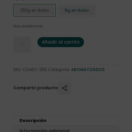
250g en Bolsa
1kg en Bolsa
Hay existencias
Café Aromatizado "English Caramel" 250gr. cantidad
Añadir al carrito
SKU:
CGAEC-250
Categoría:
AROMATIZADOS
Compartir producto
Descripción
Información adicional