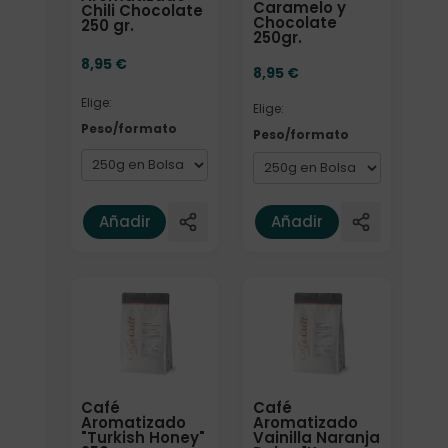
Caramelo y
Chili Chocolate
Chocolate
250 gr.
250gr.
8,95
€
8,95
€
Elige:
Elige:
Peso/formato
Peso/formato
Añadir
Añadir
Café
Café
Aromatizado
Aromatizado
"Turkish Honey"
Vainilla Naranja