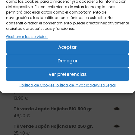
como las cookies para almacenar y/o acceder a la información
del dispositivo. El consentimiento de estas tecnologías nos
permitirá procesar datos como el comportamiento de
navegación o las identificaciones únicas en este sitio. No
consentir o retirar el consentimiento, puede afectar negativamente
a ciertas características y funciones.
Gestionar los servicios
Aceptar
Buscar
Denegar
Productos
Ver preferencias
Tisanera "Christmas Cats" 0,25l.
Política de Cookies
Política de Privacidad
Aviso Legal
porcelana
13,90
€
Té verde Japón Hojicha BIO 500 gr.
46,20
€
Té verde Japón Hojicha BIO 250 gr.
25,40
€