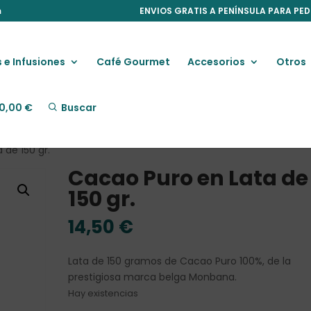
m
ENVIOS GRATIS A PENÍNSULA PARA PED
 e Infusiones
Café Gourmet
Accesorios
Otros
0,00
€
Buscar
 de 150 gr.
Cacao Puro en Lata de
150 gr.
14,50
€
Lata de 150 gramos de Cacao Puro 100%, de la
prestigiosa marca belga Monbana.
Hay existencias