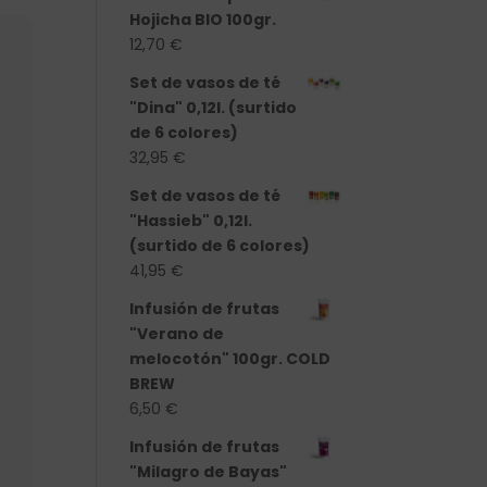
Hojicha BIO 100gr.
12,70
€
Set de vasos de té
"Dina" 0,12l. (surtido
de 6 colores)
32,95
€
Set de vasos de té
"Hassieb" 0,12l.
(surtido de 6 colores)
41,95
€
Infusión de frutas
"Verano de
melocotón" 100gr. COLD
BREW
6,50
€
Infusión de frutas
"Milagro de Bayas"