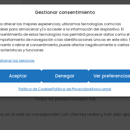
Gestionar consentimiento
a ofrecer las mejores experiencias, utilizamos tecnologías como las
kies para almacenar y/o acceder a la información del dispositivo. El
nsentimiento de estas tecnologías nos permitirá procesar datos como el
portamiento de navegación o las identificaciones únicas en este sitio.
sentir o retirar el consentimiento, puede afectar negativamente a ciertas
acterísticas y funciones.
tionar los servicios
Aceptar
Denegar
Ver preferencia
Política de Cookies
Política de Privacidad
Aviso Legal
Todos los precios incluyen IVA
os en la web se corresponden con clientes reales y han sido ap