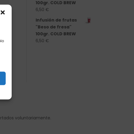
100gr. COLD BREW
6,50
€
Infusión de frutas
"Beso de fresa"
100gr. COLD BREW
6,50
€
 No
s
ortados voluntariamente.