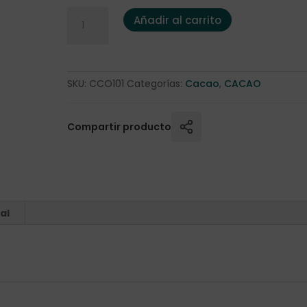
Cacao Puro en Lata de 150 gr. cantidad
Añadir al carrito
SKU:
CCO101
Categorías:
Cacao
,
CACAO
Compartir producto
al