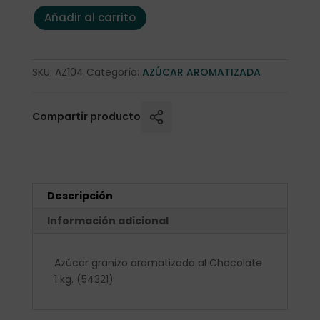
Azúcar granizo aromatizada al Chocolate 1 kg. cantidad
Añadir al carrito
SKU:
AZ104
Categoría:
AZÚCAR AROMATIZADA
Compartir producto
Descripción
Información adicional
Azúcar granizo aromatizada al Chocolate
1 kg. (54321)