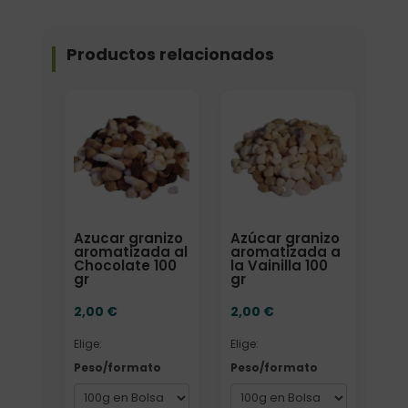
Productos relacionados
Elige: Peso/formato
Elige: Peso/formato
Azucar granizo
Azúcar granizo
aromatizada al
aromatizada a
Chocolate 100
la Vainilla 100
gr
gr
2,00
€
2,00
€
Elige:
Elige:
Peso/formato
Peso/formato