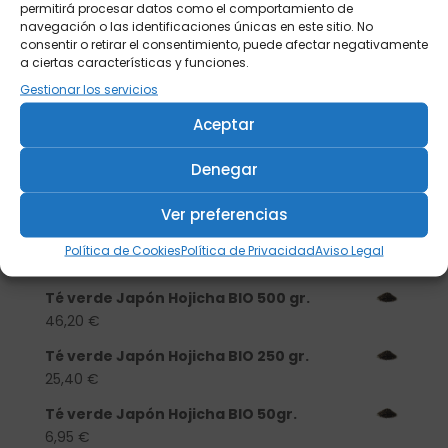
permitirá procesar datos como el comportamiento de
navegación o las identificaciones únicas en este sitio. No
consentir o retirar el consentimiento, puede afectar negativamente
a ciertas características y funciones.
Gestionar los servicios
Buscar
Aceptar
Denegar
Productos
Ver preferencias
Tisanera "Christmas Cats" 0,25l.
porcelana
Política de Cookies
Política de Privacidad
Aviso Legal
13,90
€
Té verde Japón Hojicha BIO 500 gr.
46,20
€
Té verde Japón Hojicha BIO 250 gr.
25,40
€
Té verde Japón Hojicha BIO 50gr.
6,95
€