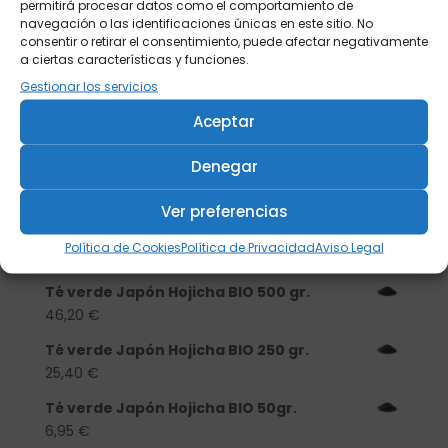
permitirá procesar datos como el comportamiento de
navegación o las identificaciones únicas en este sitio. No
consentir o retirar el consentimiento, puede afectar negativamente
a ciertas características y funciones.
Gestionar los servicios
Buscar
Aceptar
Denegar
Productos
Ver preferencias
Tisanera "Christmas Cats" 0,25l.
porcelana
Política de Cookies
Política de Privacidad
Aviso Legal
13,90
€
Té verde Japón Hojicha BIO 500 gr.
46,20
€
Té verde Japón Hojicha BIO 250 gr.
25,40
€
Té verde Japón Hojicha BIO 50gr.
6,95
€