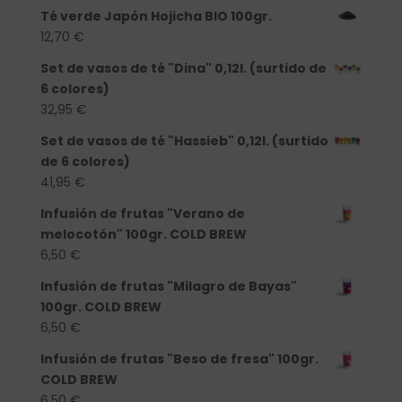
Té verde Japón Hojicha BIO 100gr.
12,70
€
Set de vasos de té "Dina" 0,12l. (surtido de
6 colores)
32,95
€
Set de vasos de té "Hassieb" 0,12l. (surtido
de 6 colores)
41,95
€
Infusión de frutas "Verano de
melocotón" 100gr. COLD BREW
6,50
€
Infusión de frutas "Milagro de Bayas"
100gr. COLD BREW
6,50
€
Infusión de frutas "Beso de fresa" 100gr.
COLD BREW
6,50
€