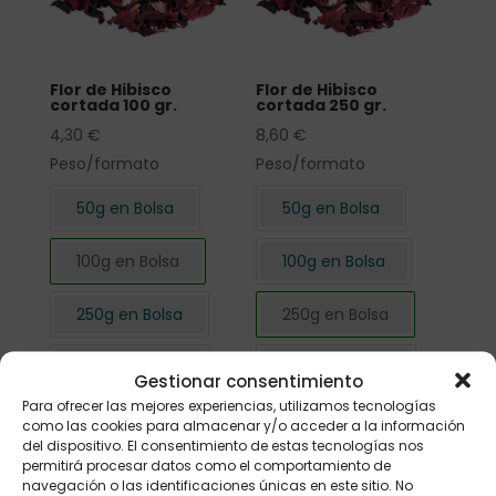
Flor de Hibisco
Flor de Hibisco
cortada 100 gr.
cortada 250 gr.
4,30
€
8,60
€
Peso/formato
Peso/formato
50g en Bolsa
50g en Bolsa
100g en Bolsa
100g en Bolsa
250g en Bolsa
250g en Bolsa
500g en Bolsa
500g en Bolsa
Gestionar consentimiento
Para ofrecer las mejores experiencias, utilizamos tecnologías
1kg en Bolsa
1kg en Bolsa
como las cookies para almacenar y/o acceder a la información
del dispositivo. El consentimiento de estas tecnologías nos
permitirá procesar datos como el comportamiento de
navegación o las identificaciones únicas en este sitio. No