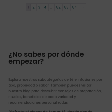
1
2
3
4
…
82
83
84
→
¿No sabes por dónde
empezar?
Explora nuestras subcategorías de té e infusiones por
tipo, propiedad o sabor. También puedes visitar
nuestro blog para descubrir consejos de preparación,
rituales, beneficios de cada variedad y
recomendaciones personalizadas.
Disfruta el placer de tomar té, desde donde