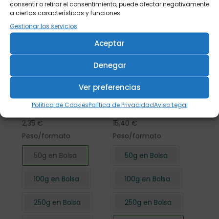
consentir o retirar el consentimiento, puede afectar negativamente
a ciertas características y funciones.
Gestionar los servicios
Aceptar
Denegar
Ver preferencias
Flor de Hibisco
Flor de Hibisco
Política de Cookies
Política de Privacidad
Aviso Legal
cortada 50 gr.
cortada 500 gr.
2,35
€
15,40
€
Peso/formato
Peso/formato
50g en Bolsa
50g en Bolsa
100g en Bolsa
100g en Bolsa
250g en Bolsa
250g en Bolsa