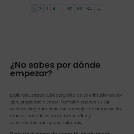
1
2
3
4
…
82
83
84
→
¿No sabes por dónde
empezar?
Explora nuestras subcategorías de té e infusiones por
tipo, propiedad o sabor. También puedes visitar
nuestro blog para descubrir consejos de preparación,
rituales, beneficios de cada variedad y
recomendaciones personalizadas.
Disfruta el placer de tomar té, desde donde