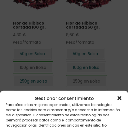
Flor de Hibisco
Flor de Hibisco
cortada 100 gr.
cortada 250 gr.
4,30
€
8,60
€
Peso/formato
Peso/formato
50g en Bolsa
50g en Bolsa
100g en Bolsa
100g en Bolsa
250g en Bolsa
250g en Bolsa
500g en Bolsa
500g en Bolsa
Gestionar consentimiento
Para ofrecer las mejores experiencias, utilizamos tecnologías
1kg en Bolsa
1kg en Bolsa
como las cookies para almacenar y/o acceder a la información
del dispositivo. El consentimiento de estas tecnologías nos
permitirá procesar datos como el comportamiento de
navegación o las identificaciones únicas en este sitio. No