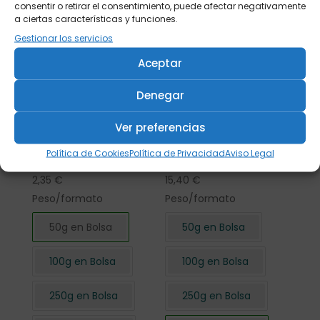
consentir o retirar el consentimiento, puede afectar negativamente
a ciertas características y funciones.
Gestionar los servicios
Aceptar
Denegar
Ver preferencias
Flor de Hibisco
Flor de Hibisco
Política de Cookies
Política de Privacidad
Aviso Legal
cortada 50 gr.
cortada 500 gr.
2,35
€
15,40
€
Peso/formato
Peso/formato
50g en Bolsa
50g en Bolsa
100g en Bolsa
100g en Bolsa
250g en Bolsa
250g en Bolsa