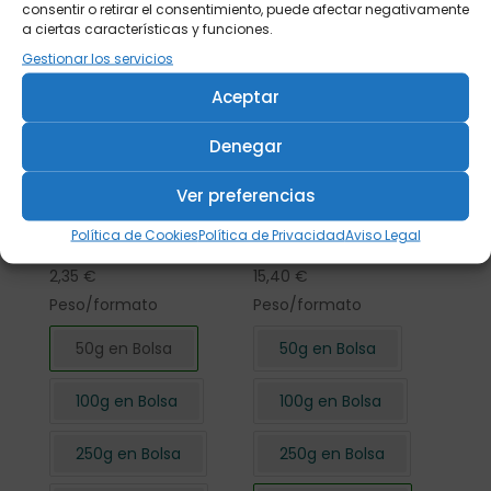
consentir o retirar el consentimiento, puede afectar negativamente
a ciertas características y funciones.
Gestionar los servicios
Aceptar
Denegar
Ver preferencias
Flor de Hibisco
Flor de Hibisco
Política de Cookies
Política de Privacidad
Aviso Legal
cortada 50 gr.
cortada 500 gr.
2,35
€
15,40
€
Peso/formato
Peso/formato
50g en Bolsa
50g en Bolsa
100g en Bolsa
100g en Bolsa
250g en Bolsa
250g en Bolsa