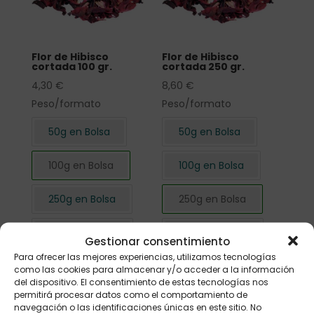
Flor de Hibisco
Flor de Hibisco
cortada 100 gr.
cortada 250 gr.
4,30
€
8,60
€
Peso/formato
Peso/formato
50g en Bolsa
50g en Bolsa
100g en Bolsa
100g en Bolsa
250g en Bolsa
250g en Bolsa
500g en Bolsa
500g en Bolsa
Gestionar consentimiento
Para ofrecer las mejores experiencias, utilizamos tecnologías
1kg en Bolsa
1kg en Bolsa
como las cookies para almacenar y/o acceder a la información
del dispositivo. El consentimiento de estas tecnologías nos
permitirá procesar datos como el comportamiento de
navegación o las identificaciones únicas en este sitio. No