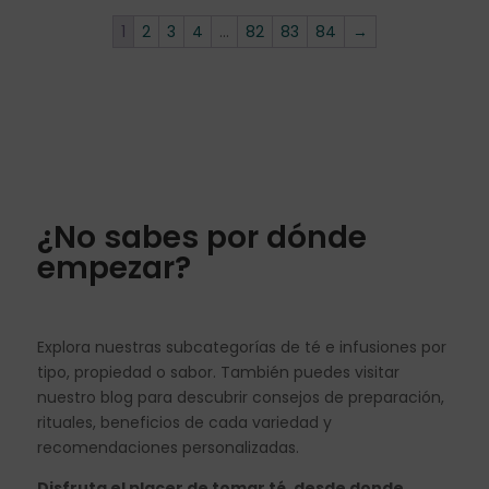
1
2
3
4
…
82
83
84
→
¿No sabes por dónde
empezar?
Explora nuestras subcategorías de té e infusiones por
tipo, propiedad o sabor. También puedes visitar
nuestro blog para descubrir consejos de preparación,
rituales, beneficios de cada variedad y
recomendaciones personalizadas.
Disfruta el placer de tomar té, desde donde