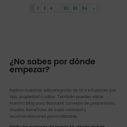
1
2
3
4
…
82
83
84
→
¿No sabes por dónde
empezar?
Explora nuestras subcategorías de té e infusiones por
tipo, propiedad o sabor. También puedes visitar
nuestro blog para descubrir consejos de preparación,
rituales, beneficios de cada variedad y
recomendaciones personalizadas.
Disfruta el placer de tomar té, desde donde