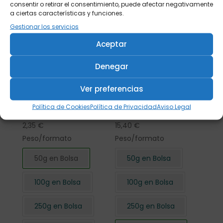
consentir o retirar el consentimiento, puede afectar negativamente
a ciertas características y funciones.
Gestionar los servicios
Aceptar
Denegar
Ver preferencias
Flor de Hibisco
Flor de Hibisco
Política de Cookies
Política de Privacidad
Aviso Legal
cortada 50 gr.
cortada 500 gr.
2,35
€
15,40
€
Peso/formato
Peso/formato
50g en Bolsa
50g en Bolsa
100g en Bolsa
100g en Bolsa
250g en Bolsa
250g en Bolsa