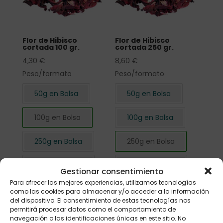
Flor de Hibisco
Flor de Hibisco
cortada 100 gr.
cortada 250 gr.
4,30
€
8,60
€
Peso/formato
Peso/formato
50g en Bolsa
50g en Bolsa
100g en Bolsa
100g en Bolsa
250g en Bolsa
250g en Bolsa
500g en Bolsa
500g en Bolsa
Gestionar consentimiento
Para ofrecer las mejores experiencias, utilizamos tecnologías
1kg en Bolsa
1kg en Bolsa
como las cookies para almacenar y/o acceder a la información
del dispositivo. El consentimiento de estas tecnologías nos
permitirá procesar datos como el comportamiento de
navegación o las identificaciones únicas en este sitio. No