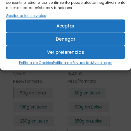
consentir o retirar el consentimiento, puede afectar negativamente
a ciertas características y funciones.
Gestionar los servicios
Aceptar
Denegar
Ver preferencias
Flor de Hibisco
Flor de Hibisco
Política de Cookies
Política de Privacidad
Aviso Legal
cortada 50 gr.
cortada 500 gr.
2,35
€
15,40
€
Peso/formato
Peso/formato
50g en Bolsa
50g en Bolsa
100g en Bolsa
100g en Bolsa
250g en Bolsa
250g en Bolsa