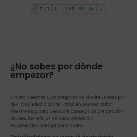
1
2
3
4
…
82
83
84
→
¿No sabes por dónde
empezar?
Explora nuestras subcategorías de té e infusiones por
tipo, propiedad o sabor. También puedes visitar
nuestro blog para descubrir consejos de preparación,
rituales, beneficios de cada variedad y
recomendaciones personalizadas.
Disfruta el placer de tomar té, desde donde