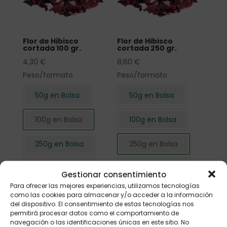
Flor de Hibisco
Flor de Hibisco
cortada 100 gr.
cortada 250 gr.
4,30
€
8,60
€
Peso/formato
Peso/formato
50g en Bolsa
50g en Bolsa
100g en Bolsa
100g en Bolsa
250g en Bolsa
250g en Bolsa
500g en Bolsa
500g en Bolsa
Gestionar consentimiento
Para ofrecer las mejores experiencias, utilizamos tecnologías
1kg en Bolsa
1kg en Bolsa
como las cookies para almacenar y/o acceder a la información
del dispositivo. El consentimiento de estas tecnologías nos
permitirá procesar datos como el comportamiento de
navegación o las identificaciones únicas en este sitio. No