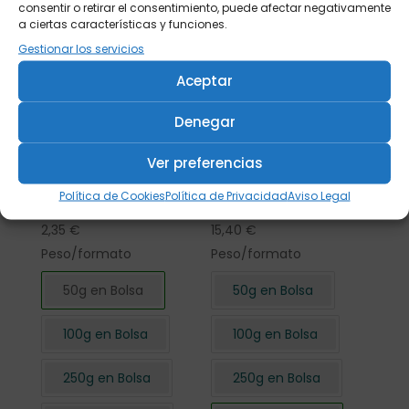
consentir o retirar el consentimiento, puede afectar negativamente
a ciertas características y funciones.
Gestionar los servicios
Aceptar
Denegar
Ver preferencias
Flor de Hibisco
Flor de Hibisco
Política de Cookies
Política de Privacidad
Aviso Legal
cortada 50 gr.
cortada 500 gr.
2,35
€
15,40
€
Peso/formato
Peso/formato
50g en Bolsa
50g en Bolsa
100g en Bolsa
100g en Bolsa
250g en Bolsa
250g en Bolsa