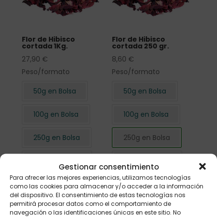
Flor de Hibisco
Flor de Hibisco
cortada 1Kg.
cortada 250 gr.
27,90
€
8,60
€
Peso/formato
Peso/formato
50g en Bolsa
50g en Bolsa
100g en Bolsa
100g en Bolsa
250g en Bolsa
250g en Bolsa
500g en Bolsa
500g en Bolsa
Gestionar consentimiento
Para ofrecer las mejores experiencias, utilizamos tecnologías
1kg en Bolsa
1kg en Bolsa
como las cookies para almacenar y/o acceder a la información
del dispositivo. El consentimiento de estas tecnologías nos
permitirá procesar datos como el comportamiento de
navegación o las identificaciones únicas en este sitio. No