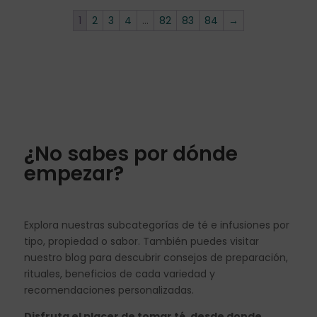
1
2
3
4
…
82
83
84
→
¿No sabes por dónde
empezar?
Explora nuestras subcategorías de té e infusiones por
tipo, propiedad o sabor. También puedes visitar
nuestro blog para descubrir consejos de preparación,
rituales, beneficios de cada variedad y
recomendaciones personalizadas.
Disfruta el placer de tomar té, desde donde