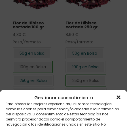
Flor de Hibisco
Flor de Hibisco
cortada 100 gr.
cortada 250 gr.
4,30
€
8,60
€
Peso/formato
Peso/formato
50g en Bolsa
50g en Bolsa
100g en Bolsa
100g en Bolsa
250g en Bolsa
250g en Bolsa
500g en Bolsa
500g en Bolsa
Gestionar consentimiento
Para ofrecer las mejores experiencias, utilizamos tecnologías
1kg en Bolsa
1kg en Bolsa
como las cookies para almacenar y/o acceder a la información
del dispositivo. El consentimiento de estas tecnologías nos
permitirá procesar datos como el comportamiento de
navegación o las identificaciones únicas en este sitio. No