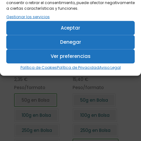
consentir o retirar el consentimiento, puede afectar negativamente
a ciertas características y funciones.
Gestionar los servicios
Aceptar
Denegar
Ver preferencias
Flor de Hibisco
Flor de Hibisco
Política de Cookies
Política de Privacidad
Aviso Legal
cortada 50 gr.
cortada 500 gr.
2,35
€
15,40
€
Peso/formato
Peso/formato
50g en Bolsa
50g en Bolsa
100g en Bolsa
100g en Bolsa
250g en Bolsa
250g en Bolsa