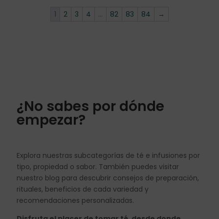
1
2
3
4
…
82
83
84
→
¿No sabes por dónde
empezar?
Explora nuestras subcategorías de té e infusiones por
tipo, propiedad o sabor. También puedes visitar
nuestro blog para descubrir consejos de preparación,
rituales, beneficios de cada variedad y
recomendaciones personalizadas.
Disfruta el placer de tomar té, desde donde