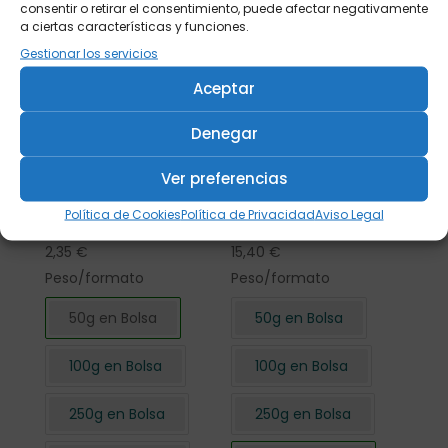
consentir o retirar el consentimiento, puede afectar negativamente
a ciertas características y funciones.
Gestionar los servicios
Aceptar
Denegar
Ver preferencias
Flor de Hibisco
Flor de Hibisco
Política de Cookies
Política de Privacidad
Aviso Legal
cortada 50 gr.
cortada 500 gr.
2,35
€
15,40
€
Peso/formato
Peso/formato
50g en Bolsa
50g en Bolsa
100g en Bolsa
100g en Bolsa
250g en Bolsa
250g en Bolsa