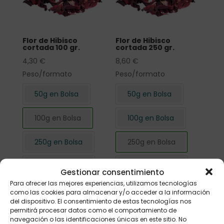
Flor de Hibisco
Flor de Hibisco
cortada 100 gr.
cortada 250 gr.
4,30
€
8,60
€
Peso/formato
Peso/formato
50g en Bolsa
50g en Bolsa
100g en Bolsa
100g en Bolsa
250g en Bolsa
250g en Bolsa
500g en Bolsa
500g en Bolsa
Gestionar consentimiento
Para ofrecer las mejores experiencias, utilizamos tecnologías
1kg en Bolsa
1kg en Bolsa
como las cookies para almacenar y/o acceder a la información
del dispositivo. El consentimiento de estas tecnologías nos
permitirá procesar datos como el comportamiento de
navegación o las identificaciones únicas en este sitio. No