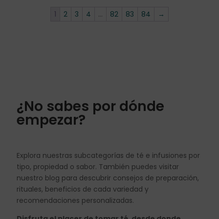
1
2
3
4
…
82
83
84
→
¿No sabes por dónde
empezar?
Explora nuestras subcategorías de té e infusiones por
tipo, propiedad o sabor. También puedes visitar
nuestro blog para descubrir consejos de preparación,
rituales, beneficios de cada variedad y
recomendaciones personalizadas.
Disfruta el placer de tomar té, desde donde