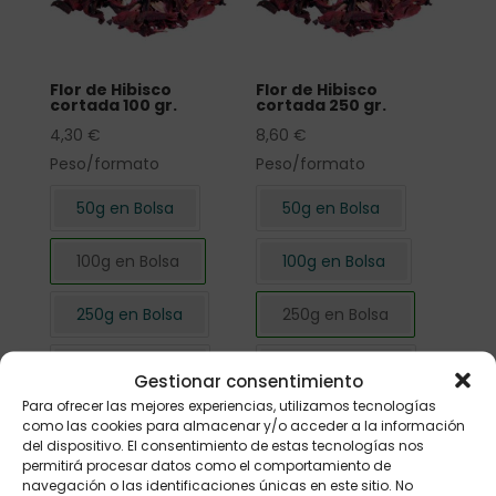
Flor de Hibisco
Flor de Hibisco
cortada 100 gr.
cortada 250 gr.
4,30
€
8,60
€
Peso/formato
Peso/formato
50g en Bolsa
50g en Bolsa
100g en Bolsa
100g en Bolsa
250g en Bolsa
250g en Bolsa
500g en Bolsa
500g en Bolsa
Gestionar consentimiento
Para ofrecer las mejores experiencias, utilizamos tecnologías
1kg en Bolsa
1kg en Bolsa
como las cookies para almacenar y/o acceder a la información
del dispositivo. El consentimiento de estas tecnologías nos
permitirá procesar datos como el comportamiento de
navegación o las identificaciones únicas en este sitio. No