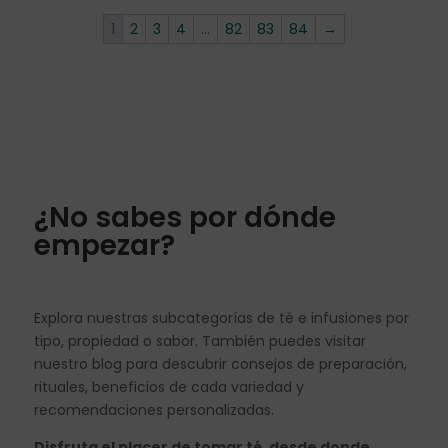
1
2
3
4
…
82
83
84
→
¿No sabes por dónde
empezar?
Explora nuestras subcategorías de té e infusiones por
tipo, propiedad o sabor. También puedes visitar
nuestro blog para descubrir consejos de preparación,
rituales, beneficios de cada variedad y
recomendaciones personalizadas.
Disfruta el placer de tomar té, desde donde