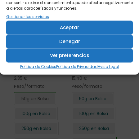
consentir o retirar el consentimiento, puede afectar negativamente
a ciertas características y funciones.
Gestionar los servicios
Aceptar
Denegar
Ver preferencias
Flor de Hibisco
Flor de Hibisco
Política de Cookies
Política de Privacidad
Aviso Legal
cortada 50 gr.
cortada 500 gr.
2,35
€
15,40
€
Peso/formato
Peso/formato
50g en Bolsa
50g en Bolsa
100g en Bolsa
100g en Bolsa
250g en Bolsa
250g en Bolsa