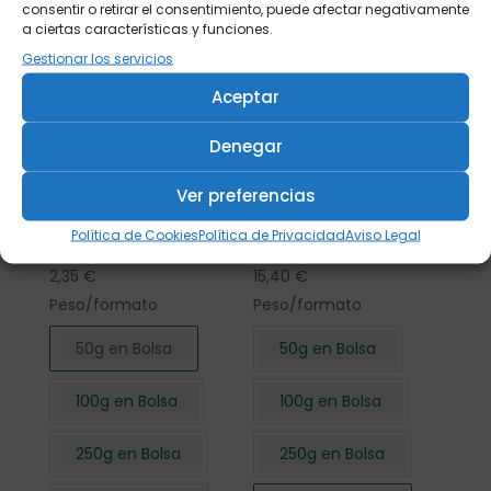
consentir o retirar el consentimiento, puede afectar negativamente
a ciertas características y funciones.
Gestionar los servicios
Aceptar
Denegar
Ver preferencias
Flor de Hibisco
Flor de Hibisco
Política de Cookies
Política de Privacidad
Aviso Legal
cortada 50 gr.
cortada 500 gr.
2,35
€
15,40
€
Peso/formato
Peso/formato
50g en Bolsa
50g en Bolsa
100g en Bolsa
100g en Bolsa
250g en Bolsa
250g en Bolsa