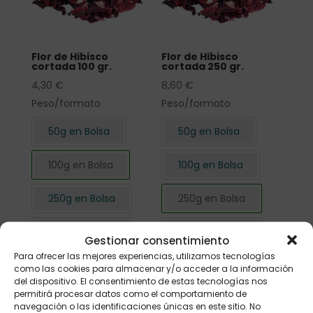
Flor de Hibisco
Flor de Hibisco
cortada 100 gr.
cortada 250 gr.
4,30
€
8,60
€
Peso/formato
Peso/formato
50g en Bolsa
50g en Bolsa
100g en Bolsa
100g en Bolsa
250g en Bolsa
250g en Bolsa
500g en Bolsa
500g en Bolsa
Gestionar consentimiento
Para ofrecer las mejores experiencias, utilizamos tecnologías
1kg en Bolsa
1kg en Bolsa
como las cookies para almacenar y/o acceder a la información
del dispositivo. El consentimiento de estas tecnologías nos
permitirá procesar datos como el comportamiento de
navegación o las identificaciones únicas en este sitio. No