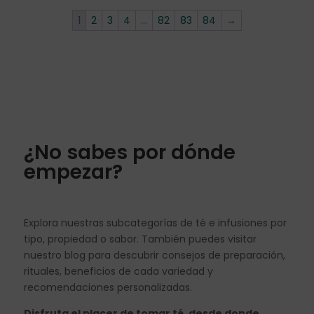
1
2
3
4
…
82
83
84
→
¿No sabes por dónde
empezar?
Explora nuestras subcategorías de té e infusiones por
tipo, propiedad o sabor. También puedes visitar
nuestro blog para descubrir consejos de preparación,
rituales, beneficios de cada variedad y
recomendaciones personalizadas.
Disfruta el placer de tomar té, desde donde