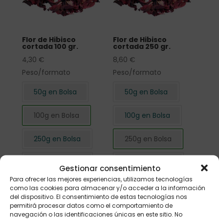
Flor de Hibisco
Flor de Hibisco
cortada 100 gr.
cortada 250 gr.
4,30
€
8,60
€
Peso/formato
Peso/formato
50g en Bolsa
50g en Bolsa
100g en Bolsa
100g en Bolsa
250g en Bolsa
250g en Bolsa
500g en Bolsa
500g en Bolsa
Gestionar consentimiento
Para ofrecer las mejores experiencias, utilizamos tecnologías
1kg en Bolsa
1kg en Bolsa
como las cookies para almacenar y/o acceder a la información
del dispositivo. El consentimiento de estas tecnologías nos
permitirá procesar datos como el comportamiento de
navegación o las identificaciones únicas en este sitio. No