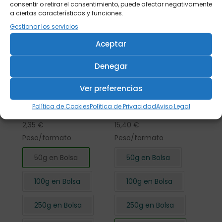
consentir o retirar el consentimiento, puede afectar negativamente
a ciertas características y funciones.
Gestionar los servicios
Aceptar
Denegar
Ver preferencias
Flor de Hibisco
Flor de Hibisco
Política de Cookies
Política de Privacidad
Aviso Legal
cortada 50 gr.
cortada 500 gr.
2,35
€
15,40
€
Peso/formato
Peso/formato
50g en Bolsa
50g en Bolsa
100g en Bolsa
100g en Bolsa
250g en Bolsa
250g en Bolsa