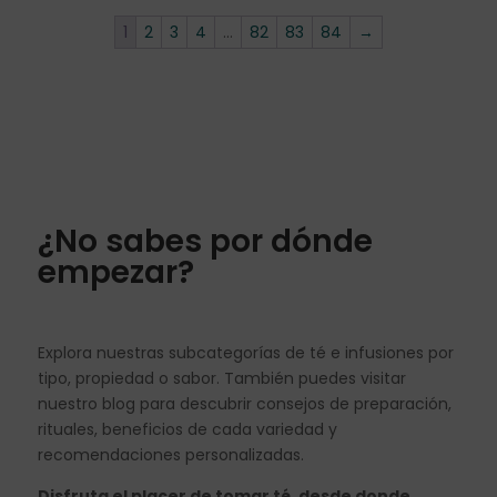
1
2
3
4
…
82
83
84
→
¿No sabes por dónde
empezar?
Explora nuestras subcategorías de té e infusiones por
tipo, propiedad o sabor. También puedes visitar
nuestro blog para descubrir consejos de preparación,
rituales, beneficios de cada variedad y
recomendaciones personalizadas.
Disfruta el placer de tomar té, desde donde