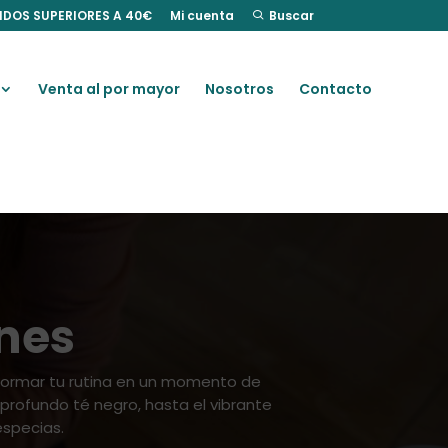
IDOS SUPERIORES A 40€
Mi cuenta
Buscar
Venta al por mayor
Nosotros
Contacto
ones
formar tu rutina en un momento de
 profundo té negro, hasta el vibrante
especias.