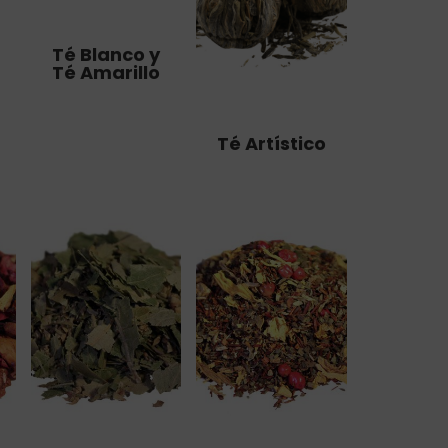
Té Blanco y
Té Amarillo
Té Artístico