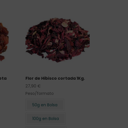
eta
Flor de Hibisco cortada 1Kg.
27,90
€
Peso/formato
50g en Bolsa
100g en Bolsa