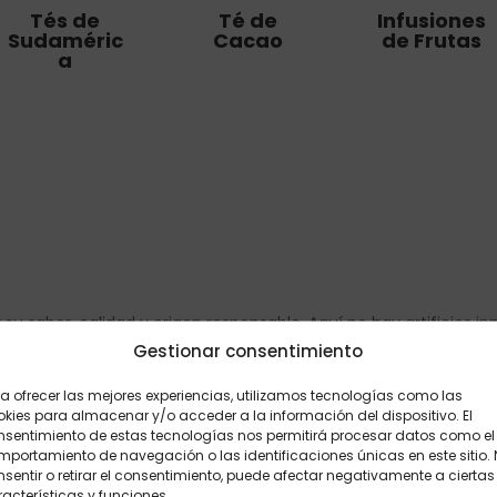
Tés de
Té de
Infusiones
Sudaméric
Cacao
de Frutas
a
su sabor, calidad y origen responsable. Aquí no hay artificios i
as reconfortantes en cada taza. Algunas mezclas contienen a
Gestionar consentimiento
cia agradable y saludable. Seleccionamos cada combinación c
a ofrecer las mejores experiencias, utilizamos tecnologías como las
o, entre lo cotidiano y lo especial. Apostamos por ingredientes d
kies para almacenar y/o acceder a la información del dispositivo. El
que cuidan la tierra tanto como tú cuidas tu bienestar.
nsentimiento de estas tecnologías nos permitirá procesar datos como el
portamiento de navegación o las identificaciones únicas en este sitio.
a tienda es fácil, rápido y seguro. Ya sea que busques energizar
sentir o retirar el consentimiento, puede afectar negativamente a ciertas
rarás el té perfecto para ti. Desde tés funcionales con propieda
acterísticas y funciones.