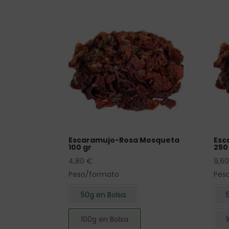
Escaramujo-Rosa Mosqueta
Esc
100 gr
250 
4,80
€
9,6
Peso/formato
Pes
50g en Bolsa
100g en Bolsa