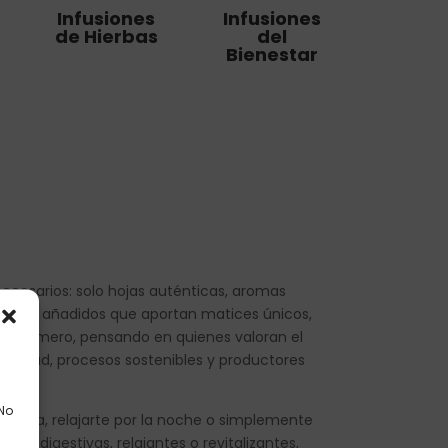
Infusiones
Infusiones
de Hierbas
del
Bienestar
nnecesarios: solo hojas auténticas, aromas
romas añadidos que aportan matices únicos,
on esmero, pensando en quienes valoran el
e calidad, procesos sostenibles y productores
 No
 tu día, relajarte por la noche o simplemente
des digestivas, relajantes o revitalizantes,