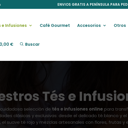
m
ENVIOS GRATIS A PENÍNSULA PARA PED
 e Infusiones
Café Gourmet
Accesorios
Otros
0,00
€
Buscar
stros Tés e Infusi
 cuidadosa selección de
tés e infusiones online
para trans
des clásicas y exclusivas: desde el delicado té blanco y el
, el suave té rojo y mezclas artesanales con flores, frutas y 