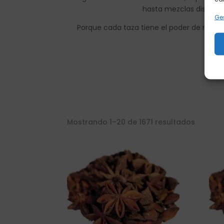
hasta mezclas diseñad
Ges
Porque cada taza tiene el poder de recon
exp
Mostrando 1–20 de 1671 resultados