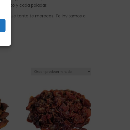
omento y cada paladar.
ario que tanto te mereces. Te invitamos a
lma.
s