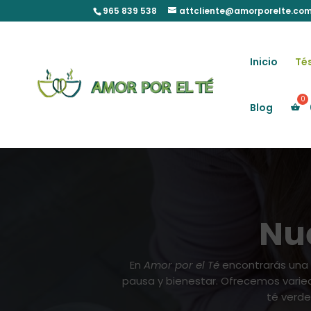
Skip
965 839 538
attcliente@amorporelte.co
to
content
Inicio
Tés
Blog
Nue
En
Amor por el Té
encontrarás una
pausa y bienestar. Ofrecemos varieda
té verde