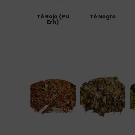
Té Rojo (Pu
Té Negro
Erh)