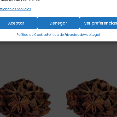
as para el disfrute consciente, tenemos opciones para cada m
tionar los servicios
ectar contigo mismo, y queremos acompañarte en ese ritual di
lorar, probar, sentir y dejarte llevar por el arte de infusionar el a
Aceptar
Denegar
Ver preferencia
Política de Cookies
Política de Privacidad
Aviso Legal