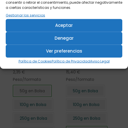
consentir o retirar el consentimiento, puede afectar negativamente
a ciertas características y funciones.
Gestionar los servicios
Aceptar
Denegar
Ver preferencias
Flor de Hibisco
Flor de Hibisco
Política de Cookies
Política de Privacidad
Aviso Legal
cortada 50 gr.
cortada 500 gr.
2,35
€
15,40
€
Peso/formato
Peso/formato
50g en Bolsa
50g en Bolsa
100g en Bolsa
100g en Bolsa
250g en Bolsa
250g en Bolsa