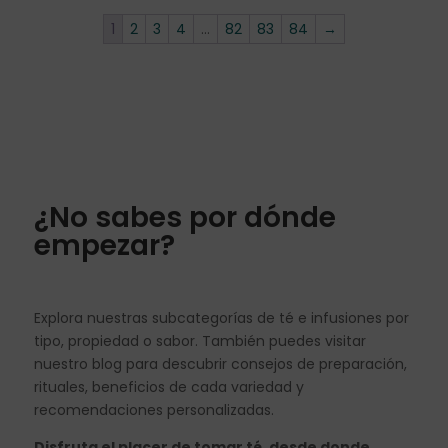
1
2
3
4
…
82
83
84
→
¿No sabes por dónde
empezar?
Explora nuestras subcategorías de té e infusiones por
tipo, propiedad o sabor. También puedes visitar
nuestro blog para descubrir consejos de preparación,
rituales, beneficios de cada variedad y
recomendaciones personalizadas.
Disfruta el placer de tomar té, desde donde