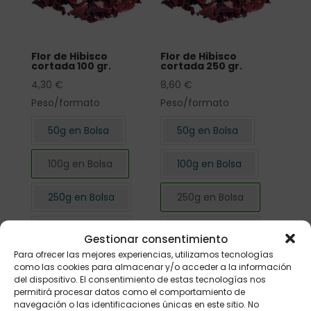
Flor de Hibisco
Flor de Hibisco
cortada 100 gr.
cortada 250 gr.
4,30
€
8,60
€
Peso/formato
Peso/formato
50g en Bolsa
50g en Bolsa
100g en Bolsa
100g en Bolsa
250g en Bolsa
250g en Bolsa
500g en Bolsa
500g en Bolsa
Gestionar consentimiento
Para ofrecer las mejores experiencias, utilizamos tecnologías
1kg en Bolsa
1kg en Bolsa
como las cookies para almacenar y/o acceder a la información
del dispositivo. El consentimiento de estas tecnologías nos
permitirá procesar datos como el comportamiento de
navegación o las identificaciones únicas en este sitio. No