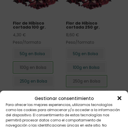
Flor de Hibisco
Flor de Hibisco
cortada 100 gr.
cortada 250 gr.
4,30
€
8,60
€
Peso/formato
Peso/formato
50g en Bolsa
50g en Bolsa
100g en Bolsa
100g en Bolsa
250g en Bolsa
250g en Bolsa
500g en Bolsa
500g en Bolsa
Gestionar consentimiento
Para ofrecer las mejores experiencias, utilizamos tecnologías
1kg en Bolsa
1kg en Bolsa
como las cookies para almacenar y/o acceder a la información
del dispositivo. El consentimiento de estas tecnologías nos
permitirá procesar datos como el comportamiento de
navegación o las identificaciones únicas en este sitio. No