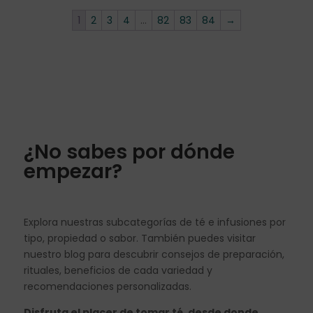
1
2
3
4
…
82
83
84
→
¿No sabes por dónde
empezar?
Explora nuestras subcategorías de té e infusiones por
tipo, propiedad o sabor. También puedes visitar
nuestro blog para descubrir consejos de preparación,
rituales, beneficios de cada variedad y
recomendaciones personalizadas.
Disfruta el placer de tomar té, desde donde