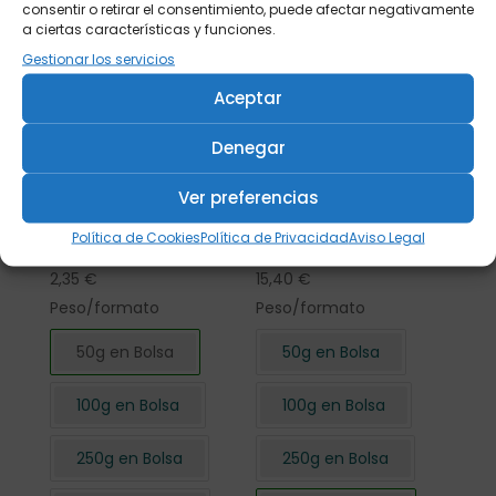
consentir o retirar el consentimiento, puede afectar negativamente
a ciertas características y funciones.
Gestionar los servicios
Aceptar
Denegar
Ver preferencias
Flor de Hibisco
Flor de Hibisco
Política de Cookies
Política de Privacidad
Aviso Legal
cortada 50 gr.
cortada 500 gr.
2,35
€
15,40
€
Peso/formato
Peso/formato
50g en Bolsa
50g en Bolsa
100g en Bolsa
100g en Bolsa
250g en Bolsa
250g en Bolsa