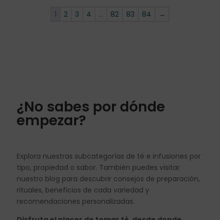
1
2
3
4
…
82
83
84
→
¿No sabes por dónde
empezar?
Explora nuestras subcategorías de té e infusiones por
tipo, propiedad o sabor. También puedes visitar
nuestro blog para descubrir consejos de preparación,
rituales, beneficios de cada variedad y
recomendaciones personalizadas.
Disfruta el placer de tomar té, desde donde