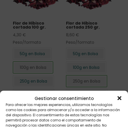
Flor de Hibisco
Flor de Hibisco
cortada 100 gr.
cortada 250 gr.
4,30
€
8,60
€
Peso/formato
Peso/formato
50g en Bolsa
50g en Bolsa
100g en Bolsa
100g en Bolsa
250g en Bolsa
250g en Bolsa
500g en Bolsa
500g en Bolsa
Gestionar consentimiento
Para ofrecer las mejores experiencias, utilizamos tecnologías
1kg en Bolsa
1kg en Bolsa
como las cookies para almacenar y/o acceder a la información
del dispositivo. El consentimiento de estas tecnologías nos
permitirá procesar datos como el comportamiento de
navegación o las identificaciones únicas en este sitio. No