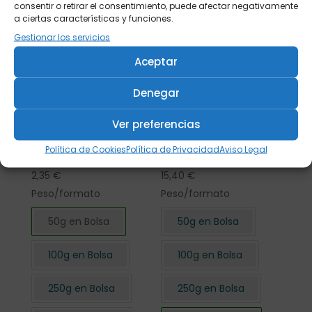
consentir o retirar el consentimiento, puede afectar negativamente
a ciertas características y funciones.
Gestionar los servicios
Aceptar
Denegar
Ver preferencias
Flor de Hibisco
Flor de Hibisco
Política de Cookies
Política de Privacidad
Aviso Legal
cortada 50 gr.
cortada 500 gr.
2,35
€
15,40
€
Peso/formato
Peso/formato
50g en Bolsa
50g en Bolsa
100g en Bolsa
100g en Bolsa
250g en Bolsa
250g en Bolsa