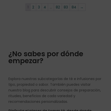
1
2
3
4
…
82
83
84
→
¿No sabes por dónde
empezar?
Explora nuestras subcategorías de té e infusiones por
tipo, propiedad o sabor. También puedes visitar
nuestro blog para descubrir consejos de preparación,
rituales, beneficios de cada variedad y
recomendaciones personalizadas.
Disfruta el placer de tomar té, desde donde