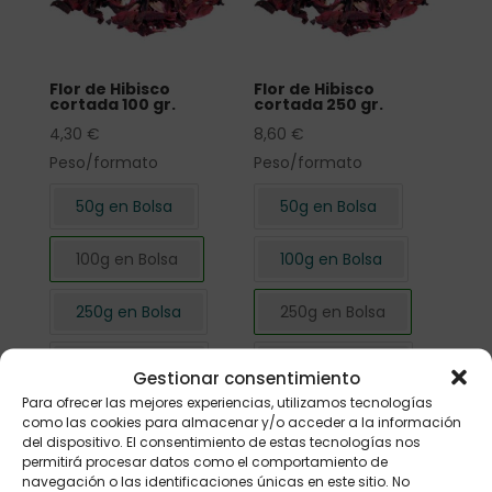
Flor de Hibisco
Flor de Hibisco
cortada 100 gr.
cortada 250 gr.
4,30
€
8,60
€
Peso/formato
Peso/formato
50g en Bolsa
50g en Bolsa
100g en Bolsa
100g en Bolsa
250g en Bolsa
250g en Bolsa
500g en Bolsa
500g en Bolsa
Gestionar consentimiento
Para ofrecer las mejores experiencias, utilizamos tecnologías
1kg en Bolsa
1kg en Bolsa
como las cookies para almacenar y/o acceder a la información
del dispositivo. El consentimiento de estas tecnologías nos
permitirá procesar datos como el comportamiento de
navegación o las identificaciones únicas en este sitio. No