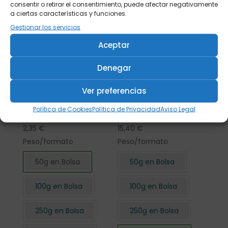
consentir o retirar el consentimiento, puede afectar negativamente
a ciertas características y funciones.
Gestionar los servicios
Aceptar
Denegar
Ver preferencias
Flor de Hibisco
Flor de Hibisco
Política de Cookies
Política de Privacidad
Aviso Legal
cortada 50 gr.
cortada 500 gr.
2,35
€
15,40
€
Peso/formato
Peso/formato
50g en Bolsa
50g en Bolsa
100g en Bolsa
100g en Bolsa
250g en Bolsa
250g en Bolsa