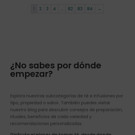
1
2
3
4
…
82
83
84
→
¿No sabes por dónde
empezar?
Explora nuestras subcategorías de té e infusiones por
tipo, propiedad o sabor. También puedes visitar
nuestro blog para descubrir consejos de preparación,
rituales, beneficios de cada variedad y
recomendaciones personalizadas.
Disfruta el placer de tomar té, desde donde