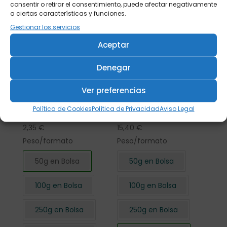
consentir o retirar el consentimiento, puede afectar negativamente
a ciertas características y funciones.
Gestionar los servicios
Aceptar
Denegar
Ver preferencias
Flor de Hibisco
Flor de Hibisco
Política de Cookies
Política de Privacidad
Aviso Legal
cortada 50 gr.
cortada 500 gr.
2,35
€
15,40
€
Peso/formato
Peso/formato
50g en Bolsa
50g en Bolsa
100g en Bolsa
100g en Bolsa
250g en Bolsa
250g en Bolsa