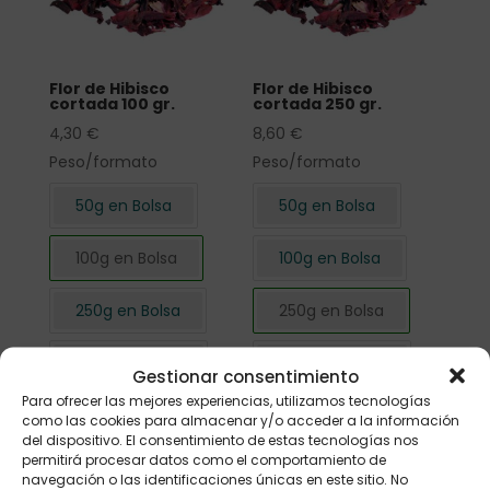
Flor de Hibisco
Flor de Hibisco
cortada 100 gr.
cortada 250 gr.
4,30
€
8,60
€
Peso/formato
Peso/formato
50g en Bolsa
50g en Bolsa
100g en Bolsa
100g en Bolsa
250g en Bolsa
250g en Bolsa
500g en Bolsa
500g en Bolsa
Gestionar consentimiento
Para ofrecer las mejores experiencias, utilizamos tecnologías
1kg en Bolsa
1kg en Bolsa
como las cookies para almacenar y/o acceder a la información
del dispositivo. El consentimiento de estas tecnologías nos
permitirá procesar datos como el comportamiento de
navegación o las identificaciones únicas en este sitio. No