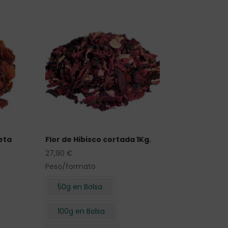
eta
Flor de Hibisco cortada 1Kg.
27,90
€
Peso/formato
50g en Bolsa
100g en Bolsa