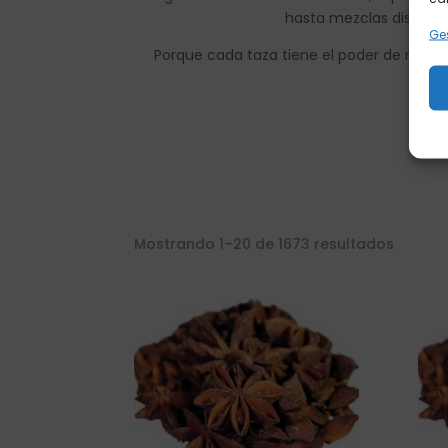
hasta mezclas diseñad
Ges
Porque cada taza tiene el poder de recon
exp
Mostrando 1–20 de 1673 resultados