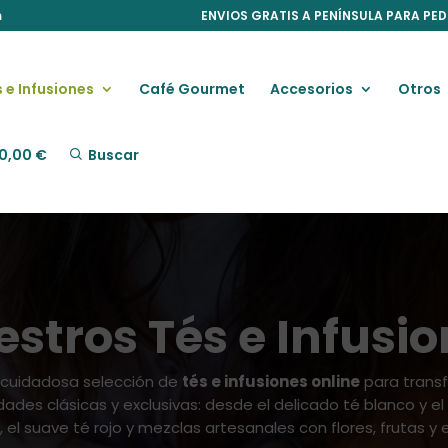
m
ENVIOS GRATIS A PENÍNSULA PARA PED
 e Infusiones
Café Gourmet
Accesorios
Otros
0,00
€
Buscar
stros Tés e Infusi
 cuidadosa selección de
tés e infusiones online
para trans
des clásicas y exclusivas: desde el delicado té blanco y el
, el suave té rojo y mezclas artesanales con flores, frutas y 