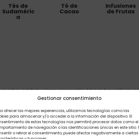
Tés de
Té de
Infusiones
Sudaméric
Cacao
de Frutas
a
su sabor, calidad y origen responsable. Aquí no hay artificios i
as reconfortantes en cada taza. Algunas mezclas contienen a
Gestionar consentimiento
cia agradable y saludable. Seleccionamos cada combinación c
a ofrecer las mejores experiencias, utilizamos tecnologías como las
o, entre lo cotidiano y lo especial. Apostamos por ingredientes d
kies para almacenar y/o acceder a la información del dispositivo. El
que cuidan la tierra tanto como tú cuidas tu bienestar.
nsentimiento de estas tecnologías nos permitirá procesar datos como el
portamiento de navegación o las identificaciones únicas en este sitio.
a tienda es fácil, rápido y seguro. Ya sea que busques energizar
sentir o retirar el consentimiento, puede afectar negativamente a ciertas
rarás el té perfecto para ti. Desde tés funcionales con propieda
acterísticas y funciones.