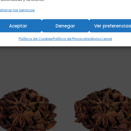
as para el disfrute consciente, tenemos opciones para cada m
tionar los servicios
ectar contigo mismo, y queremos acompañarte en ese ritual di
lorar, probar, sentir y dejarte llevar por el arte de infusionar el a
Aceptar
Denegar
Ver preferencia
Política de Cookies
Política de Privacidad
Aviso Legal