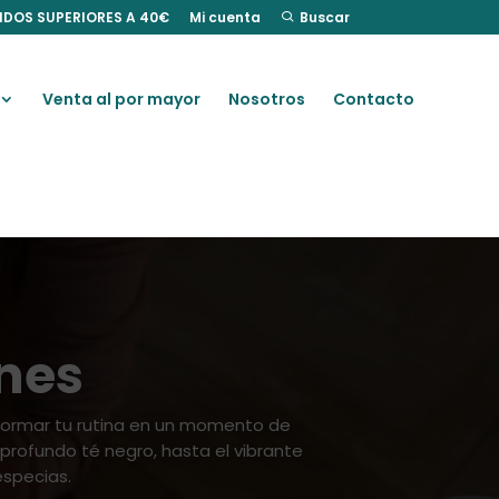
IDOS SUPERIORES A 40€
Mi cuenta
Buscar
Venta al por mayor
Nosotros
Contacto
ones
formar tu rutina en un momento de
 profundo té negro, hasta el vibrante
especias.