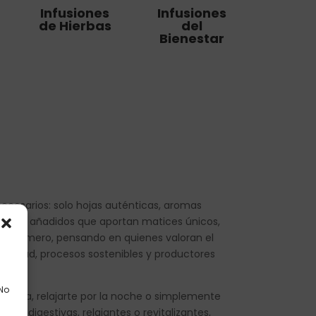
Infusiones
Infusiones
de Hierbas
del
Bienestar
nnecesarios: solo hojas auténticas, aromas
romas añadidos que aportan matices únicos,
on esmero, pensando en quienes valoran el
e calidad, procesos sostenibles y productores
 No
 tu día, relajarte por la noche o simplemente
des digestivas, relajantes o revitalizantes,