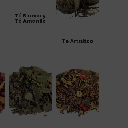
Té Blanco y
Té Amarillo
Té Artístico