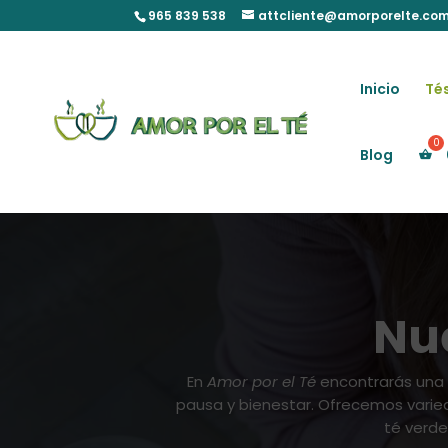
Skip
965 839 538
attcliente@amorporelte.co
to
content
Inicio
Tés
Blog
Nue
En
Amor por el Té
encontrarás una
pausa y bienestar. Ofrecemos varieda
té verde