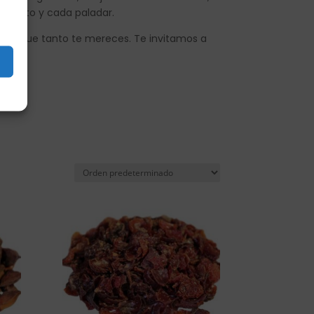
omento y cada paladar.
ario que tanto te mereces. Te invitamos a
lma.
s