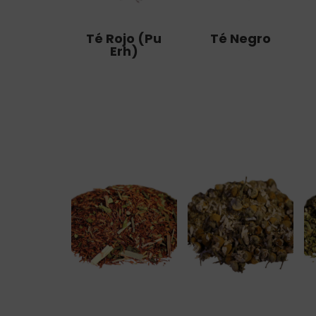
Té Rojo (Pu
Té Negro
Erh)