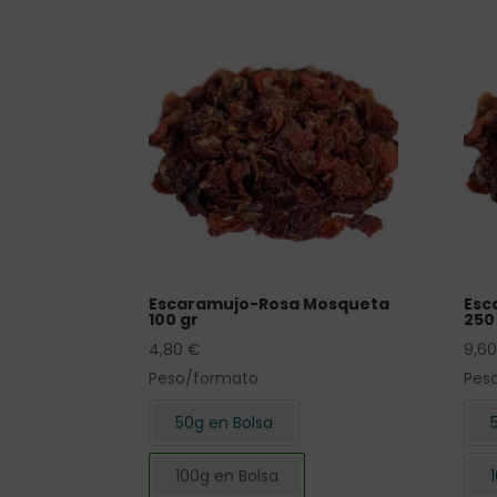
Escaramujo-Rosa Mosqueta
Esc
100 gr
250 
4,80
€
9,6
Peso/formato
Pes
50g en Bolsa
100g en Bolsa