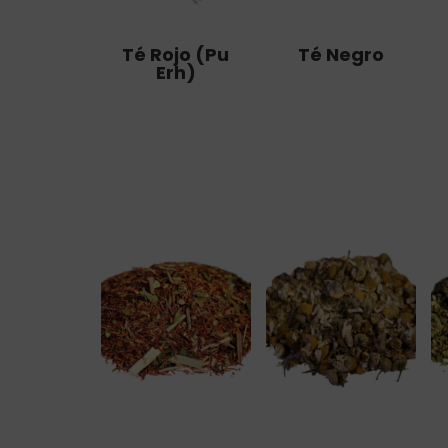
Té Rojo (Pu
Té Negro
Erh)