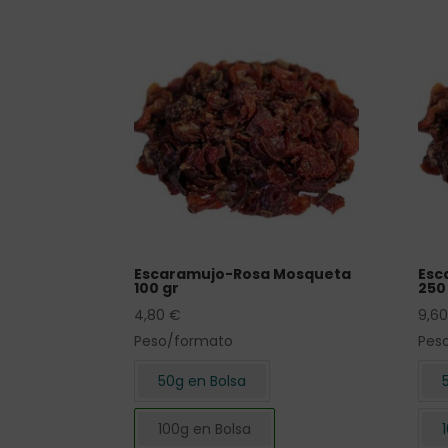
Escaramujo-Rosa Mosqueta
Esc
100 gr
250 
4,80
€
9,6
Peso/formato
Pes
50g en Bolsa
100g en Bolsa