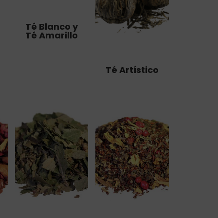
Té Blanco y
Té Amarillo
Té Artístico