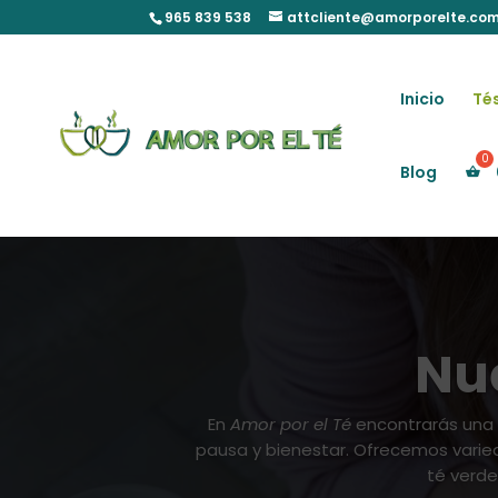
Skip
965 839 538
attcliente@amorporelte.co
to
content
Inicio
Tés
Blog
Nue
En
Amor por el Té
encontrarás una
pausa y bienestar. Ofrecemos varieda
té verde