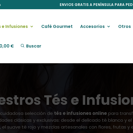
m
ENVIOS GRATIS A PENÍNSULA PARA PED
 e Infusiones
Café Gourmet
Accesorios
Otros
0,00
€
Buscar
stros Tés e Infusi
 cuidadosa selección de
tés e infusiones online
para trans
des clásicas y exclusivas: desde el delicado té blanco y el
, el suave té rojo y mezclas artesanales con flores, frutas y 