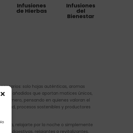
Infusiones
Infusiones
de Hierbas
del
Bienestar
nnecesarios: solo hojas auténticas, aromas
romas añadidos que aportan matices únicos,
on esmero, pensando en quienes valoran el
e calidad, procesos sostenibles y productores
 No
 tu día, relajarte por la noche o simplemente
des digestivas, relajantes o revitalizantes,