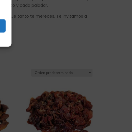
omento y cada paladar.
ario que tanto te mereces. Te invitamos a
lma.
s