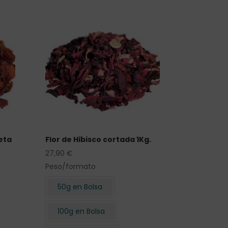
eta
Flor de Hibisco cortada 1Kg.
27,90
€
Peso/formato
50g en Bolsa
100g en Bolsa