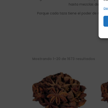
hasta mezclas diseñad
Ges
Porque cada taza tiene el poder de recon
exp
Mostrando 1–20 de 1673 resultados