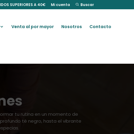
IDOS SUPERIORES A 40€
Mi cuenta
Buscar
Venta al por mayor
Nosotros
Contacto
ones
formar tu rutina en un momento de
 profundo té negro, hasta el vibrante
especias.