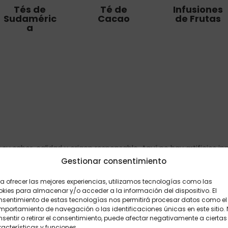
Tés de
Té de
Infusiones
Sudaméric
Cacao
de Frutas
a
su sabor, calidad y origen responsable. Aquí no hay artificios i
as reconfortantes en cada taza. Algunas mezclas contienen a
Gestionar consentimiento
cia agradable y saludable. Seleccionamos cada combinación c
a ofrecer las mejores experiencias, utilizamos tecnologías como las
o, entre lo cotidiano y lo especial. Apostamos por ingredientes d
kies para almacenar y/o acceder a la información del dispositivo. El
que cuidan la tierra tanto como tú cuidas tu bienestar.
nsentimiento de estas tecnologías nos permitirá procesar datos como el
portamiento de navegación o las identificaciones únicas en este sitio.
a tienda es fácil, rápido y seguro. Ya sea que busques energizar
sentir o retirar el consentimiento, puede afectar negativamente a ciertas
rarás el té perfecto para ti. Desde tés funcionales con propieda
acterísticas y funciones.