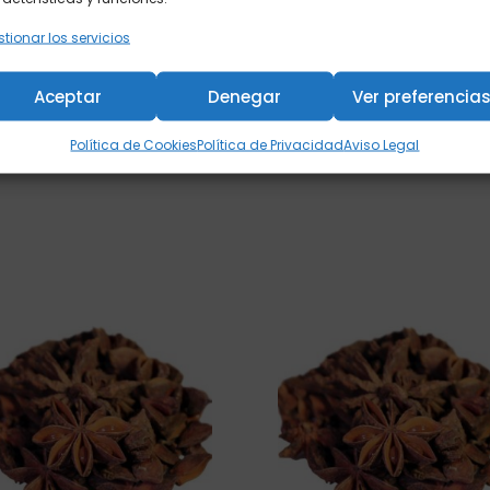
as para el disfrute consciente, tenemos opciones para cada m
tionar los servicios
ectar contigo mismo, y queremos acompañarte en ese ritual di
lorar, probar, sentir y dejarte llevar por el arte de infusionar el a
Aceptar
Denegar
Ver preferencia
Política de Cookies
Política de Privacidad
Aviso Legal